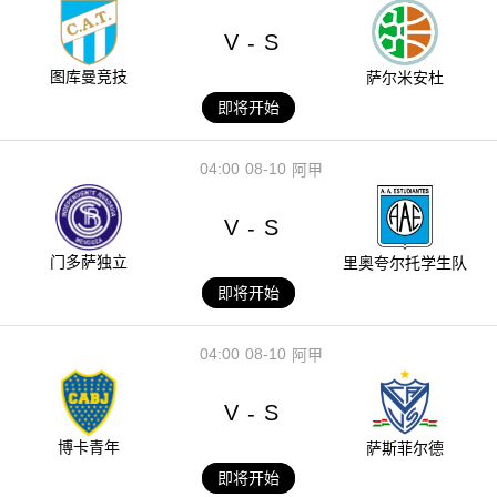
V
S
-
图库曼竞技
萨尔米安杜
即将开始
04:00
08-10
阿甲
V
S
-
门多萨独立
里奥夸尔托学生队
即将开始
04:00
08-10
阿甲
V
S
-
博卡青年
萨斯菲尔德
即将开始