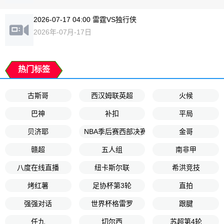
2026-07-17 04:00 雷霆VS独行侠
2026年-07月-17日
热门标签
古斯哥
西汉姆联英超
火候
巴神
补扣
平局
贝济耶
NBA季后赛西部决赛G2
金哥
赣超
五人组
南非甲
八度在线直播
纽卡斯尔联
希洪竞技
烤红薯
足协杯第3轮
直拍
强强对话
世界杯格雷罗
跟腱
任九
切尔西
苏超第4轮