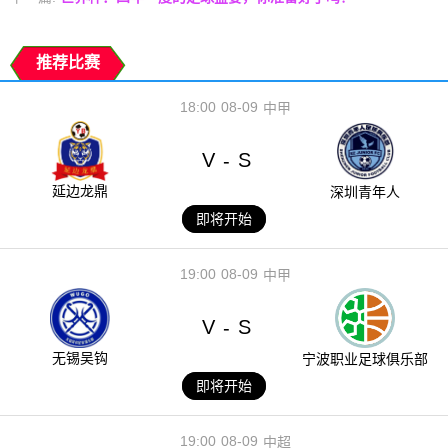
推荐比赛
18:00
08-09
中甲
V
S
-
延边龙鼎
深圳青年人
即将开始
19:00
08-09
中甲
V
S
-
无锡吴钩
宁波职业足球俱乐部
即将开始
19:00
08-09
中超