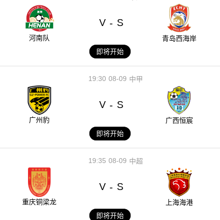
V
S
-
河南队
青岛西海岸
即将开始
19:30
08-09
中甲
V
S
-
广州豹
广西恒宸
即将开始
19:35
08-09
中超
V
S
-
重庆铜梁龙
上海海港
即将开始