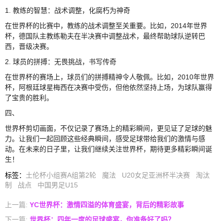
1. 教练的智慧：战术调整，化腐朽为神奇
在世界杯的比赛中，教练的战术调整至关重要。比如，2014年世界
杯，德国队主教练勒夫在半决赛中调整战术，最终帮助球队逆转巴
西，晋级决赛。
2. 球员的拼搏：无畏挑战，书写传奇
在世界杯的赛场上，球员们的拼搏精神令人敬佩。比如，2010年世界
杯，阿根廷球星梅西在决赛中受伤，但他依然坚持上场，为球队赢得
了宝贵的胜利。
四、
世界杯剪切画面，不仅记录了赛场上的精彩瞬间，更见证了足球的魅
力。让我们一起回顾这些经典瞬间，感受足球带给我们的激情与感
动。在未来的日子里，让我们继续关注世界杯，期待更多精彩瞬间诞
生！
标签
：
土伦杯小组赛A组第2轮
魔法
U20女足亚洲杯半决赛
淘汰
制
战点
中国男足U15
上一篇:
YC世界杯：激情四溢的体育盛宴，背后的精彩故事
下一篇:
世界杯：四年一度的足球盛宴，你准备好了吗？