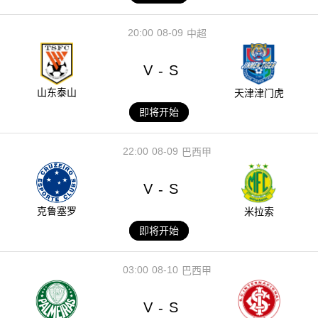
20:00
08-09
中超
V
S
-
山东泰山
天津津门虎
即将开始
22:00
08-09
巴西甲
V
S
-
克鲁塞罗
米拉索
即将开始
03:00
08-10
巴西甲
V
S
-