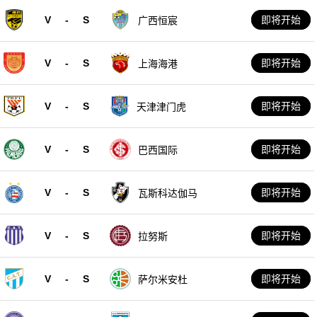
V
-
S
即将开始
广西恒宸
V
-
S
即将开始
上海海港
V
-
S
即将开始
天津津门虎
V
-
S
即将开始
巴西国际
V
-
S
即将开始
瓦斯科达伽马
V
-
S
即将开始
拉努斯
V
-
S
即将开始
萨尔米安杜