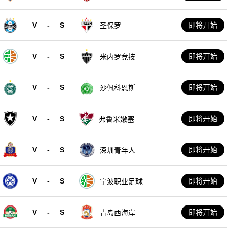
V
-
S
即将开始
圣保罗
V
-
S
即将开始
米内罗竞技
V
-
S
即将开始
沙佩科恩斯
V
-
S
即将开始
弗鲁米嫩塞
V
-
S
即将开始
深圳青年人
V
-
S
即将开始
宁波职业足球俱
乐部
V
-
S
即将开始
青岛西海岸