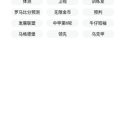
体测
卫视
训练室
罗马比分预测
无限金币
预判
发展联盟
中甲第8轮
牛仔短袖
马格德堡
领先
乌克甲