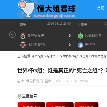
首页
2026-08-16 23:00
2
西甲
巴西甲
桑坦德竞技
0
沙佩科恩斯
比利亚雷亚尔
0
巴伊亚
当前位置:
>
>
网站首页
足球资讯
世界杯G组：谁是真正的“死亡之组
世界杯G组：谁是真正的“死亡之组”
初涉
世界杯德国
捐赠
2026-07-08 18:19:26
直播信号