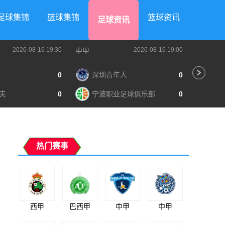
足球集锦
篮球集锦
篮球资讯
足球资讯
2026-08-16 19:30
2026-08-16 19:00
中甲
中甲
0
深圳青年人
0
苏
夫
0
宁波职业足球俱乐部
0
南
热门赛事
西甲
巴西甲
中甲
中甲