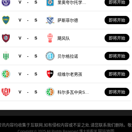
V
-
S
即将开始
里奥夸尔托学生
队
V
-
S
即将开始
萨斯菲尔德
V
-
S
即将开始
飓风队
V
-
S
即将开始
贝尔格拉诺
V
-
S
即将开始
纽维尔老男孩
V
-
S
即将开始
科尔多瓦中央SD
E
讯内容均收集于互联网,如有侵权内容或不妥之处,请您联系我们删除。敬请谅解!
网站地图
Copyright © 2025 All Rights Reserved 懂大姐看球