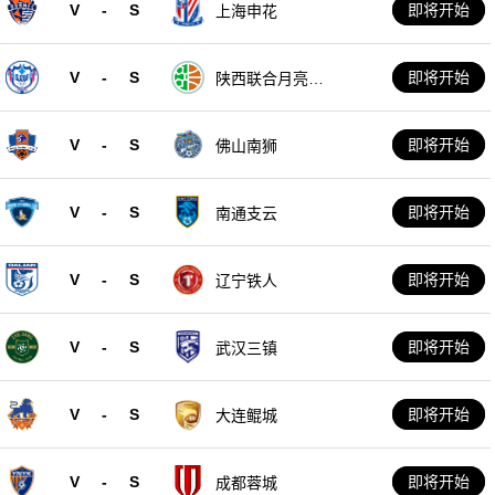
V
-
S
即将开始
上海申花
V
-
S
即将开始
陕西联合月亮泊
队
V
-
S
即将开始
佛山南狮
V
-
S
即将开始
南通支云
V
-
S
即将开始
辽宁铁人
V
-
S
即将开始
武汉三镇
V
-
S
即将开始
大连鲲城
V
-
S
即将开始
成都蓉城