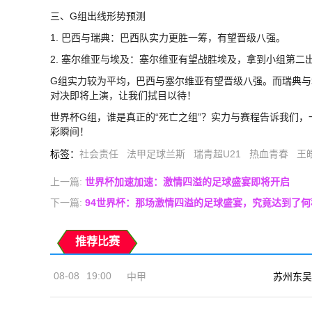
三、G组出线形势预测
1. 巴西与瑞典：巴西队实力更胜一筹，有望晋级八强。
2. 塞尔维亚与埃及：塞尔维亚有望战胜埃及，拿到小组第二
G组实力较为平均，巴西与塞尔维亚有望晋级八强。而瑞典与
对决即将上演，让我们拭目以待！
世界杯G组，谁是真正的“死亡之组”？实力与赛程告诉我们
彩瞬间！
标签
：
社会责任
法甲足球兰斯
瑞青超U21
热血青春
王
上一篇:
世界杯加速加速：激情四溢的足球盛宴即将开启
下一篇:
94世界杯：那场激情四溢的足球盛宴，究竟达到了何
推荐比赛
08-08
19:00
中甲
苏州东吴