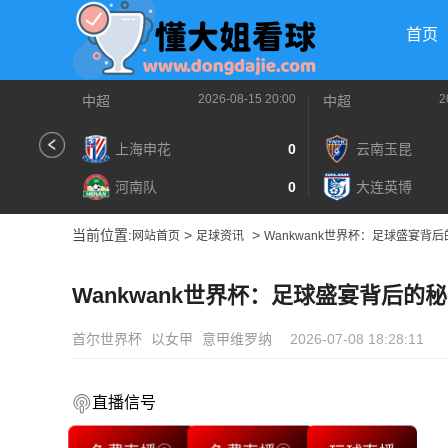
首页
2026-08-15 20:00
2
中超
中超
上海申花
0
云南玉昆
河南队
0
大连英博
当前位置:
>
>
网站首页
足球资讯
Wankwank世界杯：足球盛宴背
Wankwank世界杯：足球盛宴背后的
首尔世界杯
以女甲
意甲维罗纳
2026-07-08 18:28:11
直播信号