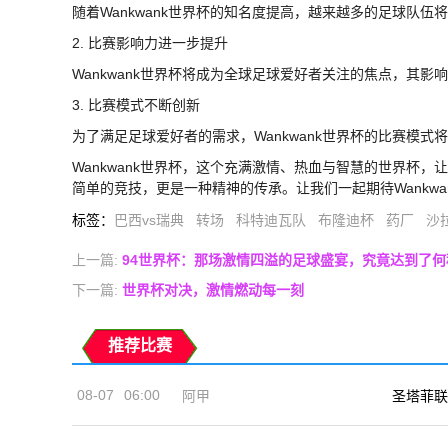
随着Wankwank世界杯的知名度提高，越来越多的足球队
2. 比赛影响力进一步提升
Wankwank世界杯将成为全球足球爱好者关注的焦点，其影
3. 比赛模式不断创新
为了满足足球爱好者的需求，Wankwank世界杯的比赛模
Wankwank世界杯，这个充满激情、热血与智慧的世界杯
简单的竞技，更是一种精神的传承。让我们一起期待Wankw
标签
：
巴西vs瑞典
转场
科特迪瓦队
布隆迪杯
药厂
沙
上一篇:
94世界杯：那场激情四溢的足球盛宴，究竟达到了何
下一篇:
世界杯对决，激情燃动每一刻
推荐比赛
08-07
06:00
阿甲
圣塔菲联