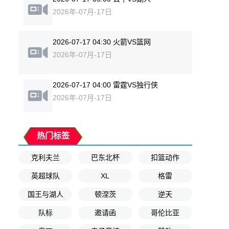
2026年-07月-17日
2026-07-17 04:30 火箭VS篮网
2026年-07月-17日
2026-07-17 04:00 雷霆VS独行侠
2026年-07月-17日
热门标签
克利夫兰
巴东北杯
扣篮动作
英超球队
XL
格雷
国王与湖人
顿涅茨
逆天
队标
邀请函
哥伦比亚