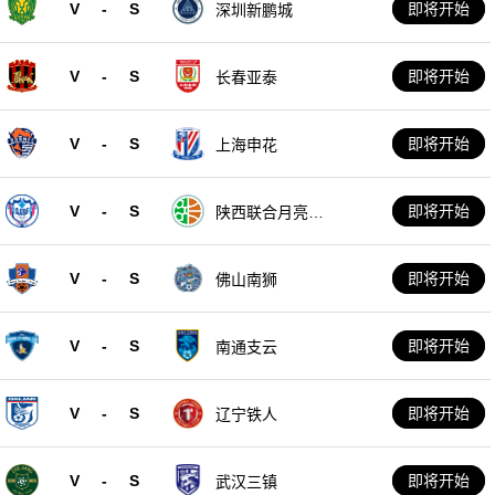
V
-
S
即将开始
深圳新鹏城
V
-
S
即将开始
长春亚泰
V
-
S
即将开始
上海申花
V
-
S
即将开始
陕西联合月亮泊
队
V
-
S
即将开始
佛山南狮
V
-
S
即将开始
南通支云
V
-
S
即将开始
辽宁铁人
V
-
S
即将开始
武汉三镇