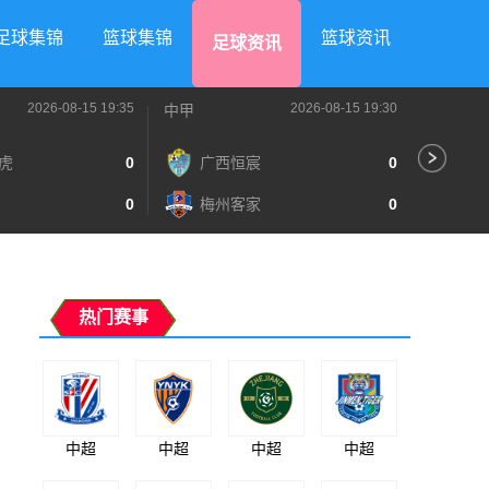
足球集锦
篮球集锦
篮球资讯
足球资讯
2026-08-15 19:35
2026-08-15 19:30
中甲
中超
虎
0
广西恒宸
0
辽
0
梅州客家
0
深
热门赛事
中超
中超
中超
中超