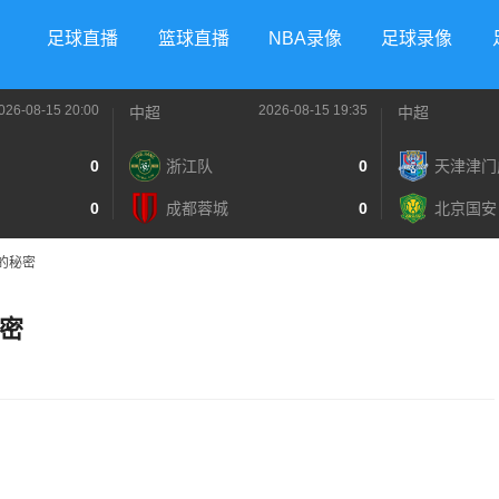
足球直播
篮球直播
NBA录像
足球录像
026-08-15 20:00
2026-08-15 19:35
中超
中超
0
浙江队
0
天津津门
0
成都蓉城
0
北京国安
后的秘密
秘密