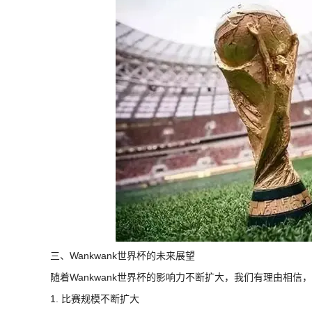
三、Wankwank世界杯的未来展望
随着Wankwank世界杯的影响力不断扩大，我们有理由相
1. 比赛规模不断扩大