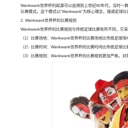
Wankwank世界杯的起源可以追溯到上世纪90年代，当
比赛模式。这个模式以“Wankwank”为核心理念，强调足
2. Wankwank世界杯的比赛规则
Wankwank世界杯的比赛规则与传统足球比赛有所不同，它
（1）比赛场地：Wankwank世界杯的比赛场地比传统足
（2）比赛时间：Wankwank世界杯的比赛时间比传统足球
（3）比赛规则：Wankwank世界杯的比赛规则更加严格