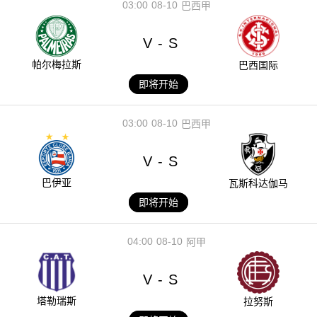
03:00
08-10
巴西甲
V
S
-
帕尔梅拉斯
巴西国际
即将开始
03:00
08-10
巴西甲
V
S
-
巴伊亚
瓦斯科达伽马
即将开始
04:00
08-10
阿甲
V
S
-
塔勒瑞斯
拉努斯