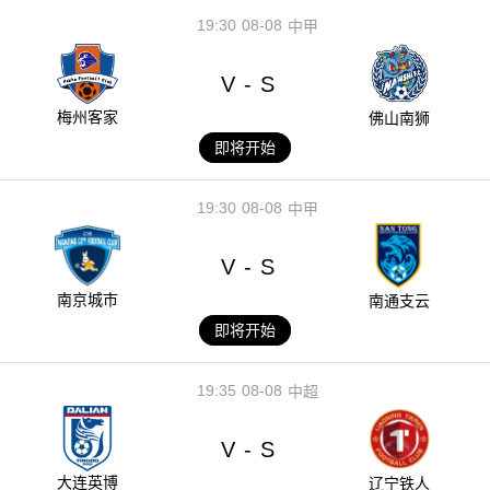
19:30
08-08
中甲
V
S
-
梅州客家
佛山南狮
即将开始
19:30
08-08
中甲
V
S
-
南京城市
南通支云
即将开始
19:35
08-08
中超
V
S
-
大连英博
辽宁铁人