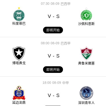
07:30
08-09
巴西甲
V
S
-
科里蒂巴
沙佩科恩斯
即将开始
08:00
08-09
巴西甲
V
S
-
博塔弗戈
弗鲁米嫩塞
即将开始
18:00
08-09
中甲
V
S
-
延边龙鼎
深圳青年人