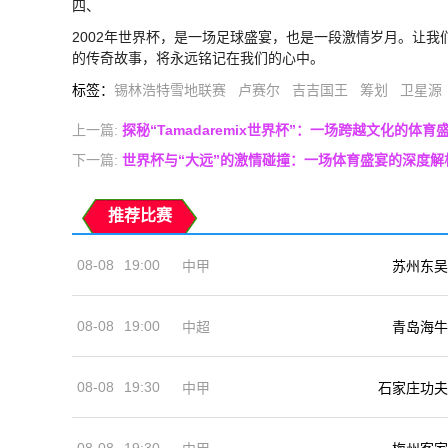
四、
2002年世界杯，是一场足球盛宴，也是一段激情岁月。让
的传奇故事，将永远铭记在我们的心中。
标签
：
锡林浩特雪地联赛
卢赛尔
吉吉国王
筹划
卫星源
上一篇:
探秘“Tamadaremix世界杯”：一场跨越文化的体育
下一篇:
世界杯与“大远”的激情碰撞：一场体育盛宴的深度解
推荐比赛
08-08
19:00
中甲
苏州东吴
08-08
19:00
中超
青岛海牛
08-08
19:30
中甲
石家庄功夫
08-08
19:30