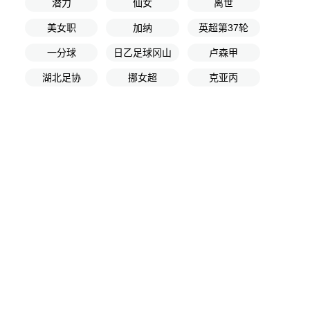
潜力
仙女
离世
美女职
加纳
英超第37轮
一分球
日乙足球冈山
卢森甲
湖北足协
挪女超
克亚丙