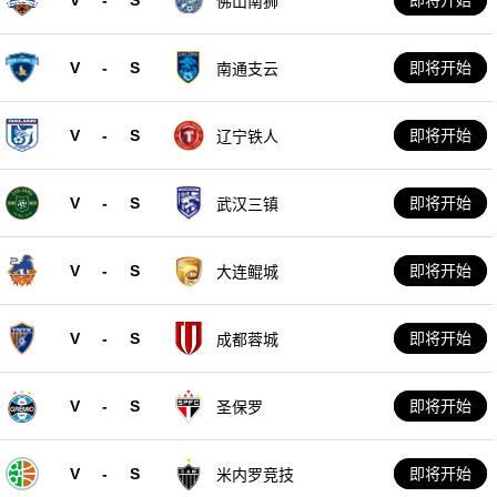
佛山南狮
V
-
S
即将开始
南通支云
V
-
S
即将开始
辽宁铁人
V
-
S
即将开始
武汉三镇
V
-
S
即将开始
大连鲲城
V
-
S
即将开始
成都蓉城
V
-
S
即将开始
圣保罗
V
-
S
即将开始
米内罗竞技