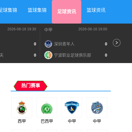
足球集锦
篮球集锦
篮球资讯
足球资讯
2026-08-16 19:30
2026-08-16 19:00
中甲
中甲
0
深圳青年人
0
苏
夫
0
宁波职业足球俱乐部
0
南
热门赛事
西甲
巴西甲
中甲
中甲