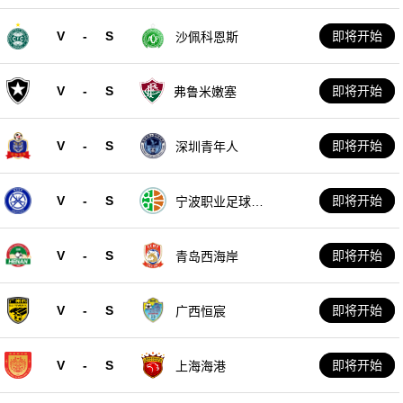
V
-
S
即将开始
沙佩科恩斯
V
-
S
即将开始
弗鲁米嫩塞
V
-
S
即将开始
深圳青年人
V
-
S
即将开始
宁波职业足球俱
乐部
V
-
S
即将开始
青岛西海岸
V
-
S
即将开始
广西恒宸
V
-
S
即将开始
上海海港