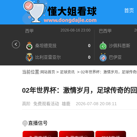
首页
2026-08-16 23:00
2
西甲
巴西甲
桑坦德竞技
0
沙佩科恩斯
比利亚雷亚尔
0
巴伊亚
当前位置:
>
>
网站首页
足球资讯
02年世界杯：激情岁月，足球传
02年世界杯：激情岁月，足球传奇的
高阶
免费观看活动
雄鹿
2026-07-08 20:08:11
直播信号