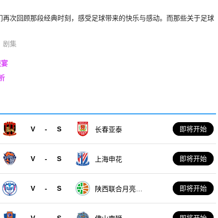
我们再次回顾那段经典时刻，感受足球带来的快乐与感动。而那些关于足球
剧集
盛宴
析
V
-
S
即将开始
长春亚泰
V
-
S
即将开始
上海申花
V
-
S
即将开始
陕西联合月亮泊
队
V
-
S
即将开始