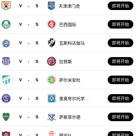
V
-
S
即将开始
天津津门虎
V
-
S
即将开始
巴西国际
V
-
S
即将开始
瓦斯科达伽马
V
-
S
即将开始
拉努斯
V
-
S
即将开始
萨尔米安杜
V
-
S
即将开始
里奥夸尔托学生
队
V
-
S
即将开始
萨斯菲尔德
V
-
S
即将开始
飓风队