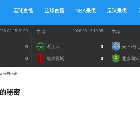
足球直播
篮球直播
NBA录像
足球录像
026-08-15 20:00
2026-08-15 19:35
中超
中超
0
浙江队
0
天津津门
0
成都蓉城
0
北京国安
背后的秘密
的秘密