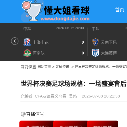
首页
2026-08-15 20:00
2
中超
中超
上海申花
0
云南玉昆
河南队
0
大连英博
当前位置:
>
>
网站首页
足球资讯
世界杯决赛足球场规格：一场盛宴
世界杯决赛足球场规格：一场盛宴背后
穿越者
CFA友谊赛义乌赛
吴悠
2026-07-08 20:21:38
直播信号