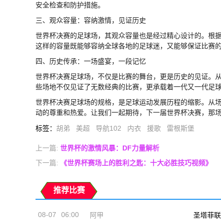
安全检查和防护措施。
三、观众容量：容纳激情，见证历史
世界杯决赛的足球场，其观众容量也是经过精心设计的。根据2
这样的容量既能够容纳全球各地的足球迷，又能够保证比赛
四、历史传承：一场盛宴，一段记忆
世界杯决赛足球场，不仅是比赛的舞台，更是历史的见证。从
些场地不仅见证了无数经典的比赛，更承载着一代又一代足
世界杯决赛足球场的规格，是足球运动发展历程的缩影。从
动的尊重和热爱。让我们一起期待，下一届世界杯决赛，那
标签
：
胡弟
美超
导航102
内衣
援歌
雷根斯堡
上一篇:
世界杯的激情风暴：DF力量解析
下一篇:
《世界杯赛场上的胜利之匙：十大必胜技巧视频》
推荐比赛
08-07
06:00
阿甲
圣塔菲联