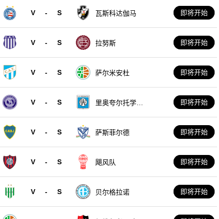
V
-
S
即将开始
瓦斯科达伽马
V
-
S
即将开始
拉努斯
V
-
S
即将开始
萨尔米安杜
V
-
S
即将开始
里奥夸尔托学生
队
V
-
S
即将开始
萨斯菲尔德
V
-
S
即将开始
飓风队
V
-
S
即将开始
贝尔格拉诺