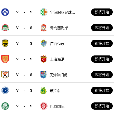
V
-
S
即将开始
宁波职业足球俱
乐部
V
-
S
即将开始
青岛西海岸
V
-
S
即将开始
广西恒宸
V
-
S
即将开始
上海海港
V
-
S
即将开始
天津津门虎
V
-
S
即将开始
米拉索
V
-
S
即将开始
巴西国际