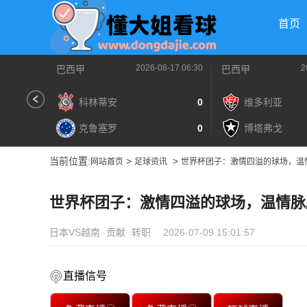
首页
2026-08-17 06:30
2
巴西甲
巴西甲
科林蒂安
0
维多利亚
克鲁塞罗
0
博塔弗戈
当前位置:
>
>
网站首页
足球资讯
世界杯团子：激情四溢的球场，温
世界杯团子：激情四溢的球场，温情脉
日本VS越南
贡献
转职
2026-07-09 15:01:57
直播信号