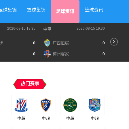
足球集锦
篮球集锦
篮球资讯
足球资讯
2026-08-15 19:35
2026-08-15 19:30
中甲
中超
虎
0
广西恒宸
0
辽
0
梅州客家
0
深
热门赛事
中超
中超
中超
中超