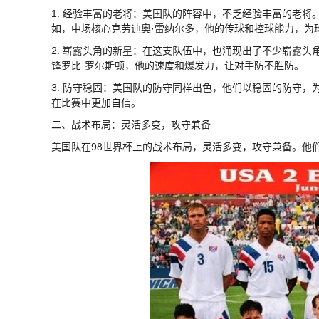
1. 经验丰富的老将：美国队的阵容中，不乏经验丰富的老
如，中场核心克劳迪奥·雷纳尔多，他的传球和控球能力，为
2. 崭露头角的新星：在这支队伍中，也涌现出了不少崭露
锋罗比·罗尔斯顿，他的速度和爆发力，让对手防不胜防。
3. 防守稳固：美国队的防守同样出色，他们以稳固的防守，
在比赛中更加自信。
二、战术布局：灵活多变，攻守兼备
美国队在98世界杯上的战术布局，灵活多变，攻守兼备。他