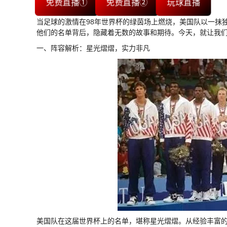
免费直播①
免费直播②
玩球直播
当足球的激情在98年世界杯的绿茵场上燃烧，美国队以一抹
他们的名单背后，隐藏着无数的故事和期待。今天，就让我
一、阵容解析：星光熠熠，实力非凡
美国队在这届世界杯上的名单，堪称星光熠熠。从经验丰富