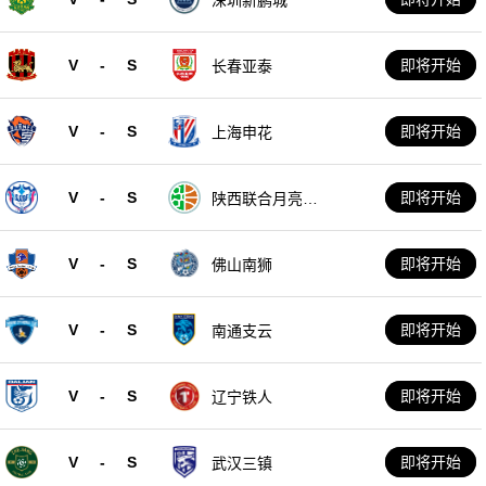
V
-
S
即将开始
长春亚泰
V
-
S
即将开始
上海申花
V
-
S
即将开始
陕西联合月亮泊
队
V
-
S
即将开始
佛山南狮
V
-
S
即将开始
南通支云
V
-
S
即将开始
辽宁铁人
V
-
S
即将开始
武汉三镇