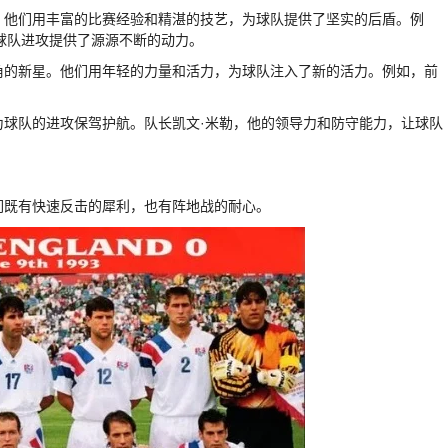
将。他们用丰富的比赛经验和精湛的技艺，为球队提供了坚实的后盾。例
球队进攻提供了源源不断的动力。
头角的新星。他们用年轻的力量和活力，为球队注入了新的活力。例如，前
为球队的进攻保驾护航。队长凯文·米勒，他的领导力和防守能力，让球队
们既有快速反击的犀利，也有阵地战的耐心。