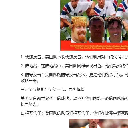
1. 快速反击：美国队擅长快速反击，他们利用对手的失误
2. 阵地战：在阵地战中，美国队同样表现出色。他们精妙
3. 防守反击：美国队的防守反击战术，更是他们的杀手锏
致命一击。
三、团队精神：团结一心，共创辉煌
美国队在98世界杯上的成功，离不开他们团结一心的团队精
标而努力。
1. 相互信任：美国队的队员们相互信任，他们在比赛中紧密