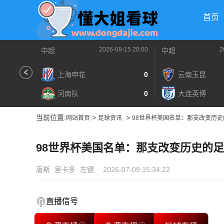
首页
2026-08-15 20:00
2
中超
中超
上海申花
0
云南玉昆
河南队
0
大连英博
当前位置:
>
>
网站首页
足球资讯
98世界杯美国名单：那支改变历
98世界杯美国名单：那支改变历史的
唐斯
里卡多
左键
2026-07-09 15:34:22
直播信号