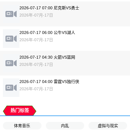
2026-07-17 07:00 尼克斯VS勇士
2026年-07月-17日
2026-07-17 06:00 公牛VS湖人
2026年-07月-17日
2026-07-17 04:30 火箭VS篮网
2026年-07月-17日
2026-07-17 04:00 雷霆VS独行侠
2026年-07月-17日
热门标签
体育音乐
内乱
虚拟与现实