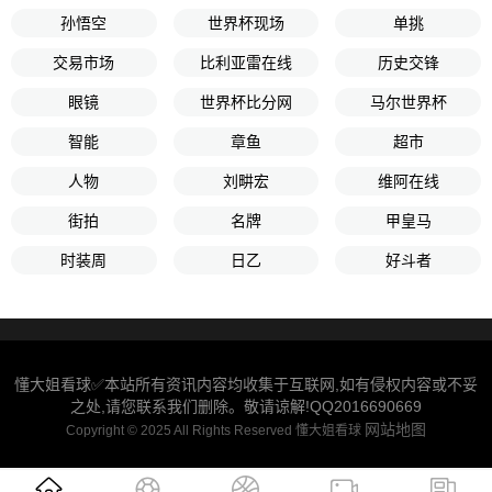
孙悟空
世界杯现场
单挑
交易市场
比利亚雷在线
历史交锋
眼镜
世界杯比分网
马尔世界杯
智能
章鱼
超市
人物
刘畊宏
维阿在线
街拍
名牌
甲皇马
时装周
日乙
好斗者
懂大姐看球✅本站所有资讯内容均收集于互联网,如有侵权内容或不妥
之处,请您联系我们删除。敬请谅解!QQ2016690669
网站地图
Copyright © 2025 All Rights Reserved 懂大姐看球