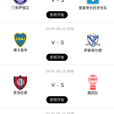
-
门多萨独立
里奥夸尔托学生队
即将开始
04:00
08-10
阿甲
V
S
-
博卡青年
萨斯菲尔德
即将开始
04:00
08-10
阿甲
V
S
-
圣洛伦索
飓风队
即将开始
04:00
08-10