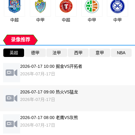
中超
中甲
中超
中甲
中甲
录像推荐
英超
德甲
法甲
西甲
意甲
NBA
2026-07-17 10:00 掘金VS开拓者
2026年-07月-17日
2026-07-17 09:00 热火VS猛龙
2026年-07月-17日
2026-07-17 08:00 老鹰VS灰熊
2026年-07月-17日