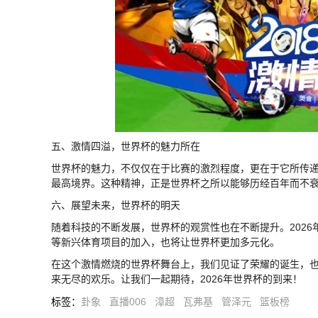
五、激情四溢，世界杯的魅力所在
世界杯的魅力，不仅仅在于比赛的激烈程度，更在于它所传
最高境界。这种精神，正是世界杯之所以能够历经百年而不
六、展望未来，世界杯的明天
随着科技的不断发展，世界杯的观赏性也在不断提升。2026
等新兴体育项目的加入，也将让世界杯更加多元化。
在这个激情燃烧的世界杯舞台上，我们见证了荣耀的诞生，
来无尽的欢乐。让我们一起期待，2026年世界杯的到来！
标签
：
卦象
直播006
漳超
瓦弗基
管泽元
篮板榜