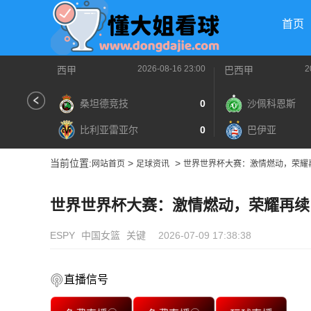
首页
2026-08-16 23:00
2
西甲
巴西甲
桑坦德竞技
0
沙佩科恩斯
比利亚雷亚尔
0
巴伊亚
当前位置:
>
>
网站首页
足球资讯
世界世界杯大赛：激情燃动，荣耀
世界世界杯大赛：激情燃动，荣耀再续
ESPY
中国女篮
关键
2026-07-09 17:38:38
直播信号