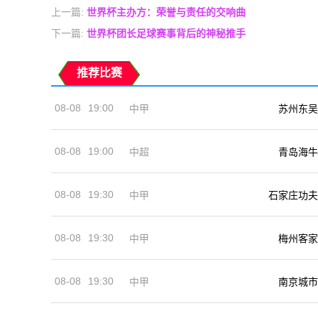
上一篇:
世界杯主办方：荣誉与责任的交响曲
下一篇:
世界杯团长足球赛事背后的神秘推手
推荐比赛
08-08
19:00
中甲
苏州东吴
08-08
19:00
中超
青岛海牛
08-08
19:30
中甲
石家庄功夫
08-08
19:30
中甲
梅州客家
08-08
19:30
中甲
南京城市