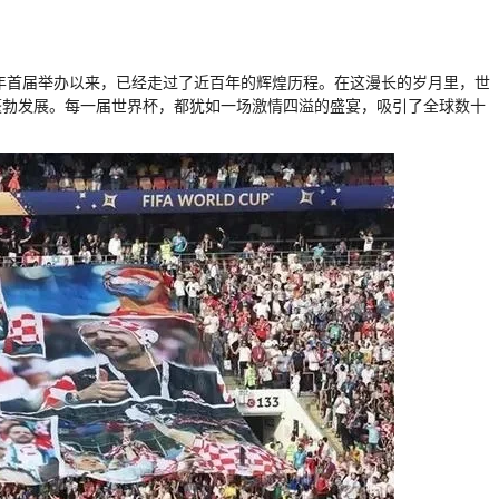
0年首届举办以来，已经走过了近百年的辉煌历程。在这漫长的岁月里，世
蓬勃发展。每一届世界杯，都犹如一场激情四溢的盛宴，吸引了全球数十