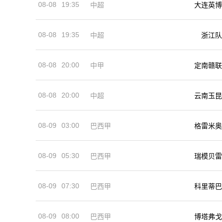
08-08
19:35
中超
大连英博
08-08
19:35
中超
浙江队
08-08
20:00
中甲
定南赣联
08-08
20:00
中超
云南玉昆
08-09
03:00
巴西甲
格雷米奥
08-09
05:30
巴西甲
瑞模贝雷
08-09
07:30
巴西甲
科里蒂巴
08-09
08:00
巴西甲
博塔弗戈