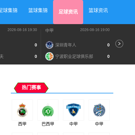
足球集锦
篮球集锦
篮球资讯
足球资讯
2026-08-16 19:30
2026-08-16 19:00
中甲
中甲
0
深圳青年人
0
苏
夫
0
宁波职业足球俱乐部
0
南
热门赛事
西甲
巴西甲
中甲
中甲