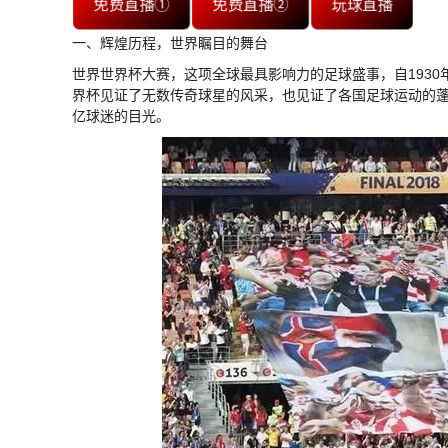
免费直播①
免费直播②
玩球直播
一、辉煌历程，世界瞩目的舞台
世界世界杯大赛，这项全球最具影响力的足球盛事，自193
界杯见证了无数传奇球星的风采，也见证了各国足球运动的
亿球迷的目光。