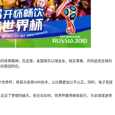
递的体育精神。在这里，各国球员以球会友，相互尊重，共同追求足球的
衰的原因所在。
年世界杯，将首次采用VAR技术，让比赛更加公平公正。同时，电子竞技
也见证了梦想的破灭。但无论如何，世界杯都将继续前行，为全球球迷带