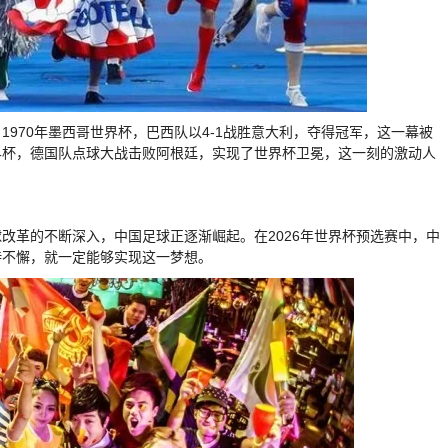
970年墨西哥世界杯，巴西队以4-1战胜意大利，夺得冠军，这一幕被
世界杯，德国队点球大战击败阿根廷，实现了世界杯卫冕，这一刻的激动人
改革的不断深入，中国足球正逐渐崛起。在2026年世界杯预选赛中，中
持不懈，就一定能够实现这一梦想。