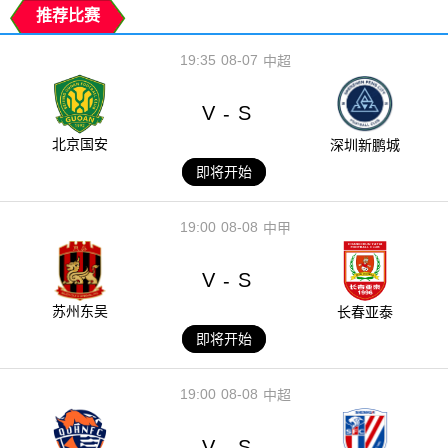
推荐比赛
19:35
08-07
中超
V
S
-
北京国安
深圳新鹏城
即将开始
19:00
08-08
中甲
V
S
-
苏州东吴
长春亚泰
即将开始
19:00
08-08
中超
V
S
-