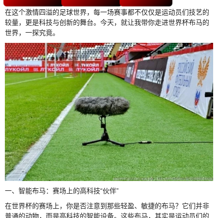
在这个激情四溢的足球世界，每一场赛事都不仅仅是运动员们技艺的
较量，更是科技与创新的舞台。今天，就让我带你走进世界杯布马的
世界，一探究竟。
一、智能布马：赛场上的高科技“伙伴”
在世界杯的赛场上，你是否注意到那些轻盈、敏捷的布马？它们并非
普通的动物，而是高科技的智能设备。这些布马，其实是运动员们的