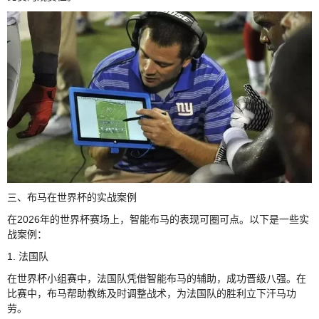
三、布马在世界杯的实战案例
在2026年的世界杯赛场上，智能布马的表现可圈可点。以下是一些实
战案例：
1. 法国队
在世界杯小组赛中，法国队凭借智能布马的辅助，成功晋级八强。在
比赛中，布马帮助教练及时调整战术，为法国队的胜利立下汗马功
劳。