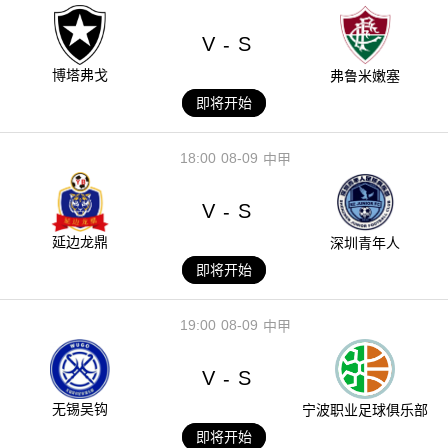
V
S
-
博塔弗戈
弗鲁米嫩塞
即将开始
18:00
08-09
中甲
V
S
-
延边龙鼎
深圳青年人
即将开始
19:00
08-09
中甲
V
S
-
无锡吴钩
宁波职业足球俱乐部
即将开始