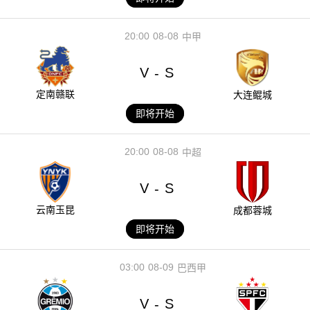
20:00
08-08
中甲
V
S
-
定南赣联
大连鲲城
即将开始
20:00
08-08
中超
V
S
-
云南玉昆
成都蓉城
即将开始
03:00
08-09
巴西甲
V
S
-