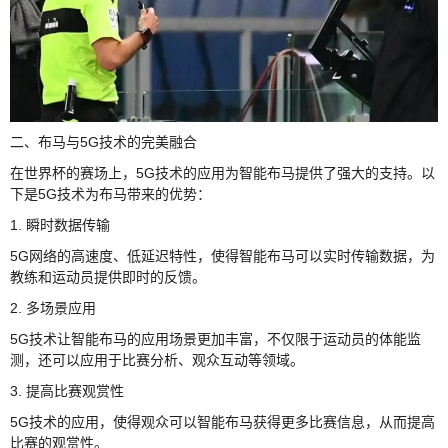
二、布马与5G技术的完美融合
在世界杯的赛场上，5G技术的应用为智能布马提供了强大的支持。以
下是5G技术为布马带来的优势：
1. 瞬时数据传输
5G网络的高速度、低延迟特性，使得智能布马可以实时传输数据，为
教练和运动员提供即时的反馈。
2. 多场景应用
5G技术让智能布马的应用场景更加丰富，不仅限于运动员的体能监
测，还可以应用于比赛分析、观众互动等领域。
3. 提高比赛观赏性
5G技术的应用，使得观众可以智能布马获得更多比赛信息，从而提高
比赛的观赏性。