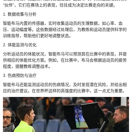
“伙伴”，它们在赛场上的表现，往往成为决定比赛走向的关键。
1. 数据收集与分析
智能布马内置的传感器，实时收集运动员的生理数据，如心率、血
压、运动幅度等。这些数据经过处理后，为教练和运动员提供科学的
训练指导，帮助他们更好地调整状态。
2. 体能监测与优化
分析运动员的体能状况，智能布马可以预测其在比赛中的表现，并提
供相应的体能优化方案。例如，在比赛中，布马会根据运动员的疲劳
程度，提醒教练调整战术。
3. 伤病预防与治疗
智能布马还能监测运动员的伤病情况，及时发现潜在风险，并给出相
应的治疗建议。在世界杯这样的高强度的比赛中，这一点尤为重要。