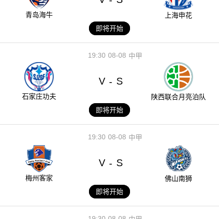
青岛海牛
上海申花
即将开始
19:30
08-08
中甲
V
S
-
石家庄功夫
陕西联合月亮泊队
即将开始
19:30
08-08
中甲
V
S
-
梅州客家
佛山南狮
即将开始
19:30
08-08
中甲