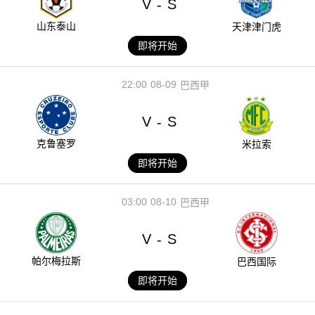
V
S
-
山东泰山
天津津门虎
即将开始
22:00
08-09
巴西甲
V
S
-
克鲁塞罗
米拉索
即将开始
03:00
08-10
巴西甲
V
S
-
帕尔梅拉斯
巴西国际
即将开始