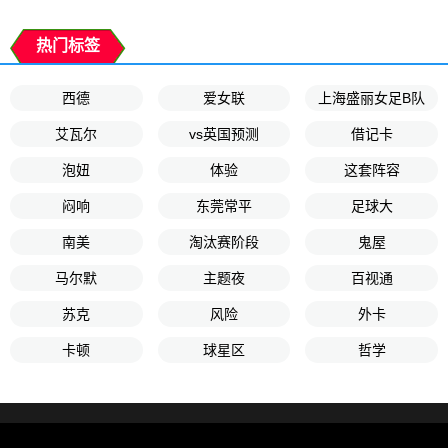
热门标签
西德
爱女联
上海盛丽女足B队
艾瓦尔
vs英国预测
借记卡
泡妞
体验
这套阵容
闷响
东莞常平
足球大
南美
淘汰赛阶段
鬼屋
马尔默
主题夜
百视通
苏克
风险
外卡
卡顿
球星区
哲学