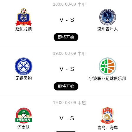
18:00
08-09
中甲
V
S
-
延边龙鼎
深圳青年人
即将开始
19:00
08-09
中甲
V
S
-
无锡吴钩
宁波职业足球俱乐部
即将开始
19:00
08-09
中超
V
S
-
河南队
青岛西海岸