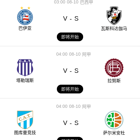
03:00
08-10
巴西甲
V
S
-
巴伊亚
瓦斯科达伽马
即将开始
04:00
08-10
阿甲
V
S
-
塔勒瑞斯
拉努斯
即将开始
04:00
08-10
阿甲
V
S
-
图库曼竞技
萨尔米安杜