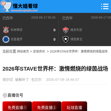
2026-08-17 06:30
2026-08-17 05
巴西甲
巴西甲
0
科林蒂安
维多利亚
0
克鲁塞罗
博塔弗戈
当前位置:
>
>
网站首页
足球资讯
2026年STAVE世界杯：激情燃烧的绿茵战场
2026年STAVE世界杯：激情燃烧的绿茵战场
埃尔切
破解补丁
包贝尔
2026-07-09 18:46:07
直播信号
免费直播①
免费直播②
玩球直播