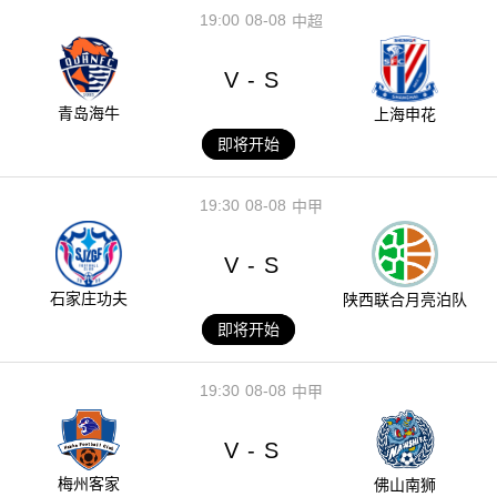
19:00
08-08
中超
V
S
-
青岛海牛
上海申花
即将开始
19:30
08-08
中甲
V
S
-
石家庄功夫
陕西联合月亮泊队
即将开始
19:30
08-08
中甲
V
S
-
梅州客家
佛山南狮