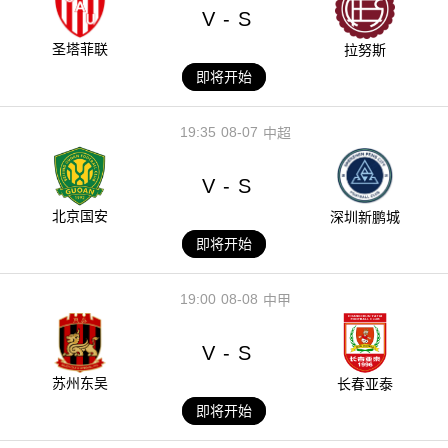
V
S
-
圣塔菲联
拉努斯
即将开始
19:35
08-07
中超
V
S
-
北京国安
深圳新鹏城
即将开始
19:00
08-08
中甲
V
S
-
苏州东吴
长春亚泰
即将开始