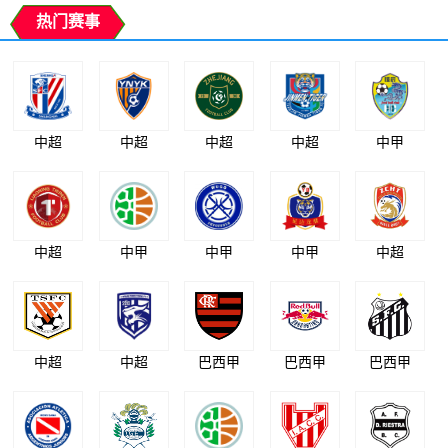
热门赛事
中超
中超
中超
中超
中甲
中超
中甲
中甲
中甲
中超
中超
中超
巴西甲
巴西甲
巴西甲