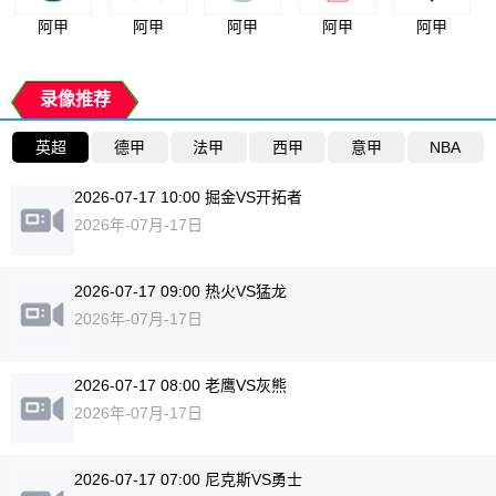
阿甲
阿甲
阿甲
阿甲
阿甲
录像推荐
英超
德甲
法甲
西甲
意甲
NBA
2026-07-17 10:00 掘金VS开拓者
2026年-07月-17日
2026-07-17 09:00 热火VS猛龙
2026年-07月-17日
2026-07-17 08:00 老鹰VS灰熊
2026年-07月-17日
2026-07-17 07:00 尼克斯VS勇士