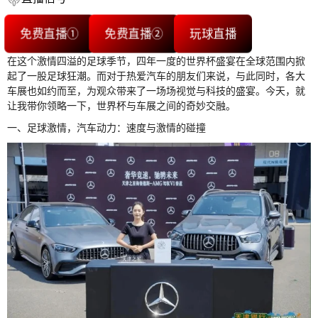
免费直播①
免费直播②
玩球直播
在这个激情四溢的足球季节，四年一度的世界杯盛宴在全球范围内掀
起了一股足球狂潮。而对于热爱汽车的朋友们来说，与此同时，各大
车展也如约而至，为观众带来了一场场视觉与科技的盛宴。今天，就
让我带你领略一下，世界杯与车展之间的奇妙交融。
一、足球激情，汽车动力：速度与激情的碰撞