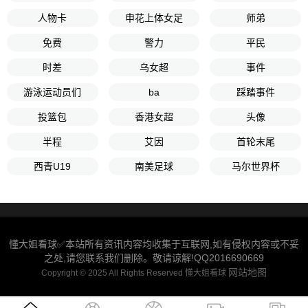
人物卡
申花上体女足
师弟
免费
警力
平民
时差
乌女超
事件
游泳运动员们
ba
踩踏事件
投篮包
香港女超
头像
半程
艾因
首轮末尾
西青U19
南美足球
马尔世界杯
懂大姐看球✅本站所有资讯内容均收集于互联网,如有侵权内容或不妥
之处,请您联系我们删除。敬请谅解!QQ2016690669
网站地图
Copyright © 2025 All Rights Reserved 懂大姐看球