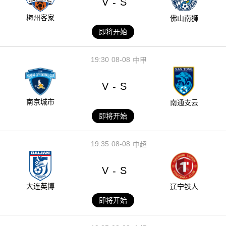
V
S
-
梅州客家
佛山南狮
即将开始
19:30
08-08
中甲
V
S
-
南京城市
南通支云
即将开始
19:35
08-08
中超
V
S
-
大连英博
辽宁铁人
即将开始