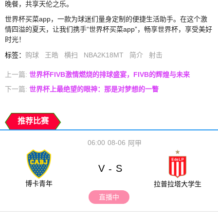
晚餐，共享天伦之乐。
世界杯买菜app，一款为球迷们量身定制的便捷生活助手。在这个激
情四溢的夏天，让我们携手“世界杯买菜app”，畅享世界杯，享受美好
时光！
标签
：
购球
王皓
横扫
NBA2K18MT
简介
射击
上一篇:
世界杯FIVB激情燃烧的排球盛宴，FIVB的辉煌与未来
下一篇:
世界杯上最绝望的眼神：那是对梦想的一瞥
推荐比赛
06:00
08-06
阿甲
V
S
-
博卡青年
拉普拉塔大学生
直播中