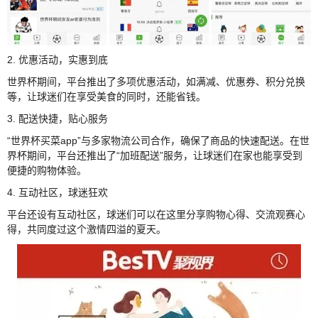
2. 优惠活动，实惠到底
世界杯期间，平台推出了多项优惠活动，如满减、优惠券、积分兑换
等，让球迷们在享受美食的同时，还能省钱。
3. 配送快捷，贴心服务
“世界杯买菜app”与多家物流公司合作，确保了商品的快速配送。在世
界杯期间，平台还推出了“加班配送”服务，让球迷们在家也能享受到
便捷的购物体验。
4. 互动社区，球迷狂欢
平台还设有互动社区，球迷们可以在这里分享购物心得、交流观赛心
得，共同度过这个激情四溢的夏天。