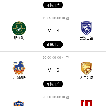
即将开始
19:35
08-08
中超
V
S
-
浙江队
武汉三镇
即将开始
20:00
08-08
中甲
V
S
-
定南赣联
大连鲲城
即将开始
20:00
08-08
中超