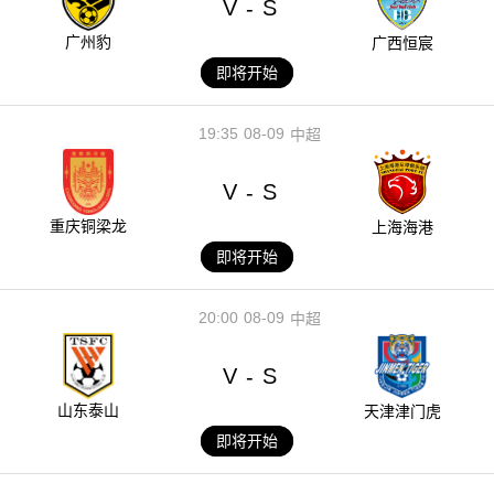
V
S
-
广州豹
广西恒宸
即将开始
19:35
08-09
中超
V
S
-
重庆铜梁龙
上海海港
即将开始
20:00
08-09
中超
V
S
-
山东泰山
天津津门虎
即将开始