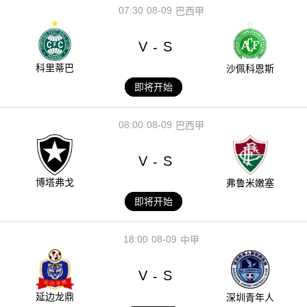
07:30
08-09
巴西甲
V
S
-
科里蒂巴
沙佩科恩斯
即将开始
08:00
08-09
巴西甲
V
S
-
博塔弗戈
弗鲁米嫩塞
即将开始
18:00
08-09
中甲
V
S
-
延边龙鼎
深圳青年人