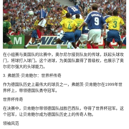
在小组赛与美国队的比赛中，奥尔尼尔接到队友的传球，跃起头球攻
门，将球打入球门。这个进球，为美国队赢得了晋级权，也展示了奥
尔尼尔强大的头球能力。
3. 弗朗茨·贝肯鲍尔：世界杯传奇
作为德国队历史上最伟大的球员之一，弗朗茨·贝肯鲍尔在1999年世
界杯上，带领德国队勇夺冠军。
世界杯传奇
在决赛中，贝肯鲍尔带领德国队战胜巴西队，夺得了世界杯冠军。这
个冠军，让贝肯鲍尔成为德国队历史上的传奇人物。
领袖风范