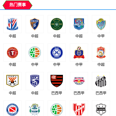
热门赛事
中超
中超
中超
中超
中甲
中超
中甲
中甲
中甲
中超
中超
中超
巴西甲
巴西甲
巴西甲