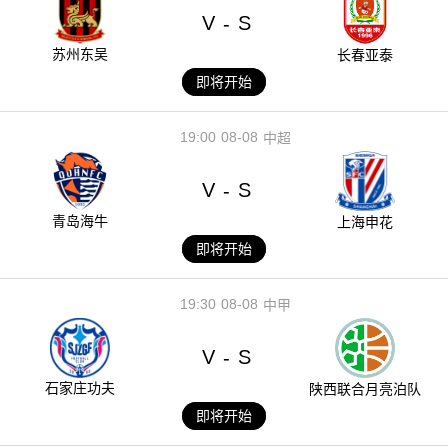
V
S
-
苏州东吴
长春亚泰
即将开始
19:00
08-08
中超
V
S
-
青岛海牛
上海申花
即将开始
19:30
08-08
中甲
V
S
-
石家庄功夫
陕西联合月亮泊队
即将开始