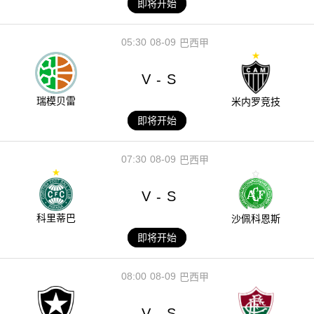
即将开始
05:30
08-09
巴西甲
V
S
-
瑞模贝雷
米内罗竞技
即将开始
07:30
08-09
巴西甲
V
S
-
科里蒂巴
沙佩科恩斯
即将开始
08:00
08-09
巴西甲
V
S
-