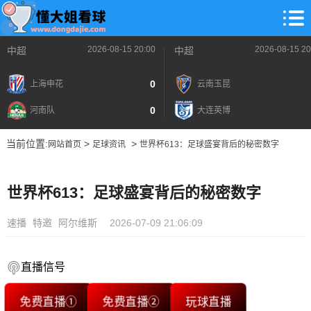
2026-08-15 20:00
2026-08-15 20
中超
中超
0
上海申花
云南玉昆
0
河南队
大连英博
当前位置:
>
>
网站首页
足球资讯
世界杯613：足球盛宴背后的秘密数字
世界杯613：足球盛宴背后的秘密数字
速播
特邀
阿尔维斯
2026-07-09 21:06:09
直播信号
免费直播①
免费直播②
玩球直播