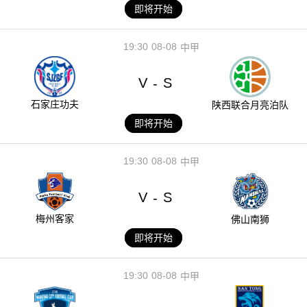
即将开始
19:30
08-08
中甲
V
S
-
石家庄功夫
陕西联合月亮泊队
即将开始
19:30
08-08
中甲
V
S
-
梅州客家
佛山南狮
即将开始
19:30
08-08
中甲