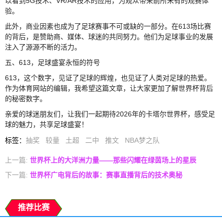
以看到5G技术、VR/AR技术的应用，为观众带来前所未有的观赛体
验。
此外，商业因素也成为了足球赛事不可或缺的一部分。在613场比赛
的背后，是赞助商、媒体、球迷的共同努力。他们为足球事业的发展
注入了源源不断的活力。
五、613，足球盛宴永恒的符号
613，这个数字，见证了足球的辉煌，也见证了人类对足球的热爱。
作为体育网站的编辑，我希望这篇文章，让大家更加了解世界杯背后
的秘密数字。
亲爱的球迷朋友们，让我们一起期待2026年的卡塔尔世界杯，感受足
球的魅力，共享足球盛宴！
标签
：
抽奖
较量
土超
二中
推文
NBA梦之队
上一篇:
世界杯上的大洋洲力量——那些闪耀在绿茵场上的星辰
下一篇:
世界杯广电背后的故事：赛事直播背后的技术奥秘
推荐比赛