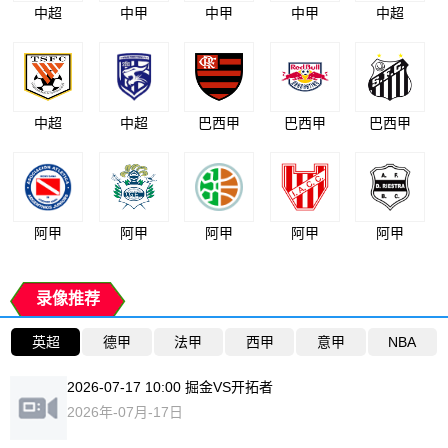
中超
中甲
中甲
中甲
中超
中超
中超
巴西甲
巴西甲
巴西甲
阿甲
阿甲
阿甲
阿甲
阿甲
录像推荐
英超
德甲
法甲
西甲
意甲
NBA
2026-07-17 10:00 掘金VS开拓者
2026年-07月-17日