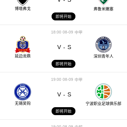
博塔弗戈
弗鲁米嫩塞
即将开始
18:00
08-09
中甲
V
S
-
延边龙鼎
深圳青年人
即将开始
19:00
08-09
中甲
V
S
-
无锡吴钩
宁波职业足球俱乐部
即将开始
19:00
08-09
中超