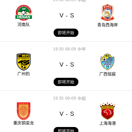
V
S
-
河南队
青岛西海岸
即将开始
19:30
08-09
中甲
V
S
-
广州豹
广西恒宸
即将开始
19:35
08-09
中超
V
S
-
重庆铜梁龙
上海海港
即将开始