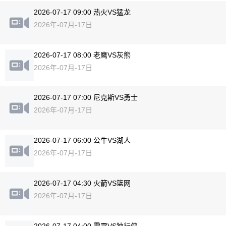
2026-07-17 09:00 热火VS猛龙
2026年-07月-17日
2026-07-17 08:00 老鹰VS灰熊
2026年-07月-17日
2026-07-17 07:00 尼克斯VS勇士
2026年-07月-17日
2026-07-17 06:00 公牛VS湖人
2026年-07月-17日
2026-07-17 04:30 火箭VS篮网
2026年-07月-17日