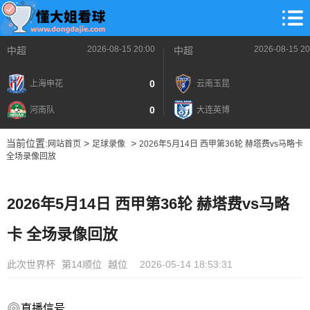
2026-08-15 20:00
2026-08-15 20
中超
中超
0
上海申花
云南玉昆
0
河南队
大连英博
当前位置:
>
>
网站首页
足球录像
2026年5月14日 西甲第36轮 赫塔费vs马略卡
全场录像回放
2026年5月14日 西甲第36轮 赫塔费vs马略
卡 全场录像回放
此次世界杯
第14顺位
越位
2026-05-14 18:53:31
直播信号