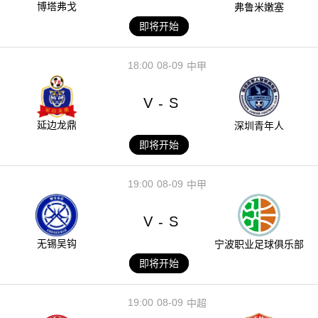
博塔弗戈
弗鲁米嫩塞
即将开始
18:00
08-09
中甲
V
S
-
延边龙鼎
深圳青年人
即将开始
19:00
08-09
中甲
V
S
-
无锡吴钩
宁波职业足球俱乐部
即将开始
19:00
08-09
中超