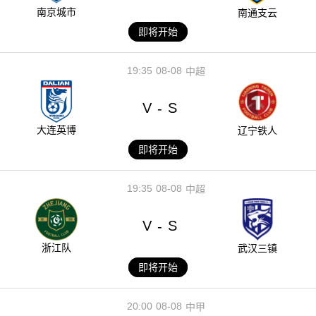
南京城市
南通支云
即将开始
19:35
08-08
中超
V
S
-
大连英博
辽宁铁人
即将开始
19:35
08-08
中超
V
S
-
浙江队
武汉三镇
即将开始
20:00
08-08
中甲