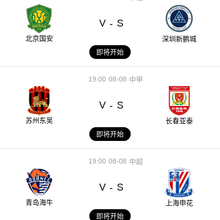
V
S
-
北京国安
深圳新鹏城
即将开始
19:00
08-08
中甲
V
S
-
苏州东吴
长春亚泰
即将开始
19:00
08-08
中超
V
S
-
青岛海牛
上海申花
即将开始