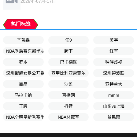
2026年-07月-17日
热门标签
辛普森
任9
美宇
NBA季后赛东部半决赛G5
胯下
红军
罗本
巴卡德联
种族歧视
深圳街超女足公开赛第1轮
西甲比利亚雷亚尔
深圳碧波联
商品
沙滩
亚特兰大
马拉卡纳
直播网
mmm
王牌
抖音
山东vs上海
NBA全明星新秀赛半决赛
NBA总冠军
贫民窟