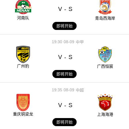
V
S
-
河南队
青岛西海岸
即将开始
19:30
08-09
中甲
V
S
-
广州豹
广西恒宸
即将开始
19:35
08-09
中超
V
S
-
重庆铜梁龙
上海海港
即将开始