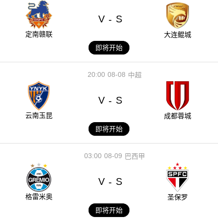
V
S
-
定南赣联
大连鲲城
即将开始
20:00
08-08
中超
V
S
-
云南玉昆
成都蓉城
即将开始
03:00
08-09
巴西甲
V
S
-
格雷米奥
圣保罗
即将开始