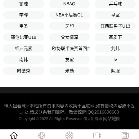
镇魂
NBAQ
乒乓球
李晔
NBA季后赛G1
皇室
甲圣
牙印
江西联男子U13
哥伦比亚U19
父女情深
画质下
经典元素
欧协联半决赛首回合
刘炜
南韩
友谊
tv
时装秀
米勒
队服
懂大姐看球✅本站所有资讯内容均收集于互联网,如有侵权内容或不妥
之处,请您联系我们删除。敬请谅解!QQ2016690669
网站地图
Copyright © 2025 All Rights Reserved 懂大姐看球