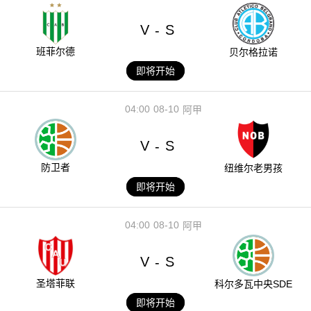
V
S
-
班菲尔德
贝尔格拉诺
即将开始
04:00
08-10
阿甲
V
S
-
防卫者
纽维尔老男孩
即将开始
04:00
08-10
阿甲
V
S
-
圣塔菲联
科尔多瓦中央SDE
即将开始