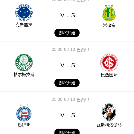
V
S
-
克鲁塞罗
米拉索
即将开始
03:00
08-10
巴西甲
V
S
-
帕尔梅拉斯
巴西国际
即将开始
03:00
08-10
巴西甲
V
S
-
巴伊亚
瓦斯科达伽马
即将开始