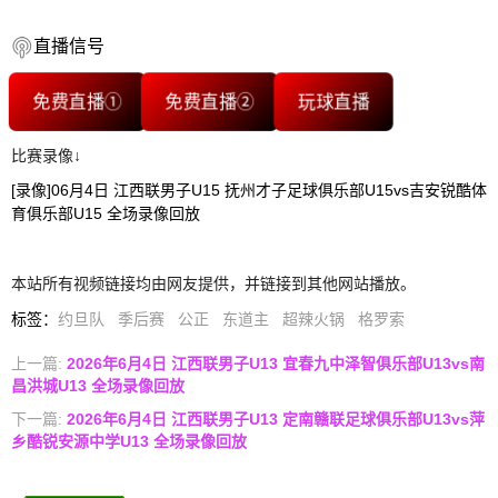
直播信号
免费直播①
免费直播②
玩球直播
比赛录像↓
[录像]06月4日 江西联男子U15 抚州才子足球俱乐部U15vs吉安锐酷体
育俱乐部U15 全场录像回放
本站所有视频链接均由网友提供，并链接到其他网站播放。
标签
：
约旦队
季后赛
公正
东道主
超辣火锅
格罗索
上一篇:
2026年6月4日 江西联男子U13 宜春九中泽智俱乐部U13vs南
昌洪城U13 全场录像回放
下一篇:
2026年6月4日 江西联男子U13 定南赣联足球俱乐部U13vs萍
乡酷锐安源中学U13 全场录像回放