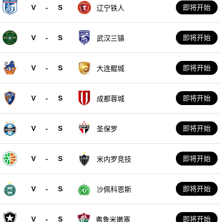
V
-
S
即将开始
辽宁铁人
V
-
S
即将开始
武汉三镇
V
-
S
即将开始
大连鲲城
V
-
S
即将开始
成都蓉城
V
-
S
即将开始
圣保罗
V
-
S
即将开始
米内罗竞技
V
-
S
即将开始
沙佩科恩斯
V
-
S
即将开始
弗鲁米嫩塞