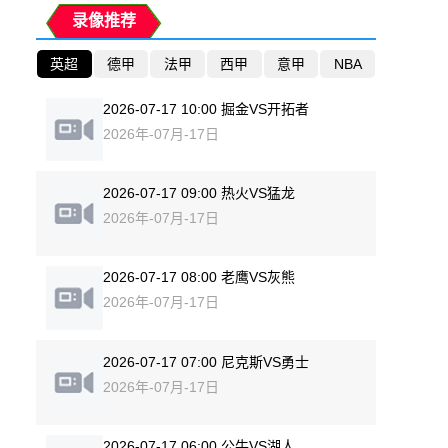
录像推荐
英超
德甲
法甲
西甲
意甲
NBA
2026-07-17 10:00 掘金VS开拓者
2026年-07月-17日
2026-07-17 09:00 热火VS猛龙
2026年-07月-17日
2026-07-17 08:00 老鹰VS灰熊
2026年-07月-17日
2026-07-17 07:00 尼克斯VS勇士
2026年-07月-17日
2026-07-17 06:00 公牛VS湖人