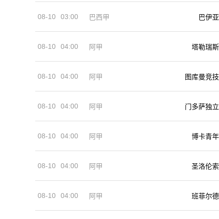
08-10
03:00
巴西甲
巴伊亚
08-10
04:00
阿甲
塔勒瑞斯
08-10
04:00
阿甲
图库曼竞技
08-10
04:00
阿甲
门多萨独立
08-10
04:00
阿甲
博卡青年
08-10
04:00
阿甲
圣洛伦索
08-10
04:00
阿甲
班菲尔德