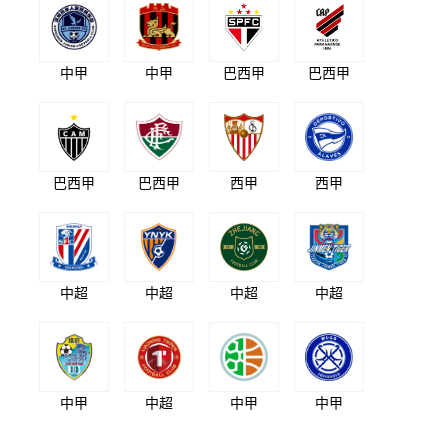
中甲
中甲
巴西甲
巴西甲
巴西甲
巴西甲
西甲
西甲
中超
中超
中超
中超
中甲
中超
中甲
中甲