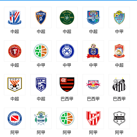
中超
中超
中超
中超
中甲
中超
中甲
中甲
中甲
中超
中超
中超
巴西甲
巴西甲
巴西甲
阿甲
阿甲
阿甲
阿甲
阿甲