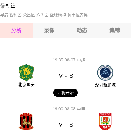
标签
2026-08-14 【澳布甲】 格拉瓦特山VS纽玛克特
2026-08-15 【澳布甲】 格拉瓦特山VS纽玛克特
晃肩
智利乙
荣昌区
炸酱面
篮球精神
意甲拉齐奥
2026-08-15 【澳布甲】 格拉瓦特山VS纽玛克特
分析
录像
动态
集锦
2026-08-15 【澳布甲】 格拉瓦特山VS纽玛克特
2026-08-14 【澳布甲】 格拉瓦特山VS纽玛克特
19:35
08-07
中超
V
S
-
北京国安
深圳新鹏城
即将开始
19:00
08-08
中甲
V
S
-