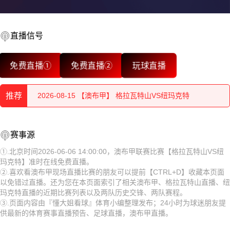
直播信号
2026-08-15 【澳布甲】 格拉瓦特山VS纽玛克特
免费直播①
免费直播②
玩球直播
2026-08-15 【澳布甲】 格拉瓦特山VS纽玛克特
推荐
2026-08-15 【澳布甲】 格拉瓦特山VS纽玛克特
2026-08-15 【澳布甲】 格拉瓦特山VS纽玛克特
2026-08-15 【澳布甲】 格拉瓦特山VS纽玛克特
赛事源
2026-08-15 【澳布甲】 格拉瓦特山VS纽玛克特
2026-08-15 【澳布甲】 格拉瓦特山VS纽玛克特
①.北京时间2026-06-06 14:00:00，澳布甲联赛比赛【格拉瓦特山VS纽
玛克特】准时在线免费直播。
2026-08-15 【澳布甲】 格拉瓦特山VS纽玛克特
2026-08-15 【澳布甲】 格拉瓦特山VS纽玛克特
②.喜欢看澳布甲现场直播比赛的朋友可以提前【CTRL+D】收藏本页面
以免错过直播。还为您在本页面索引了相关澳布甲、格拉瓦特山直播、纽
2026-08-15 【澳布甲】 格拉瓦特山VS纽玛克特
2026-08-15 【澳布甲】 格拉瓦特山VS纽玛克特
玛克特直播的近期比赛列表以及两队历史交锋、两队赛程。
③.页面内容由『懂大姐看球』体育小编整理发布；24小时为球迷朋友提
2026-08-15 【澳布甲】 格拉瓦特山VS纽玛克特
2026-08-15 【澳布甲】 格拉瓦特山VS纽玛克特
供最新的体育赛事直播预告、足球直播，澳布甲直播。
2026-08-15 【澳布甲】 格拉瓦特山VS纽玛克特
2026-08-15 【澳布甲】 格拉瓦特山VS纽玛克特