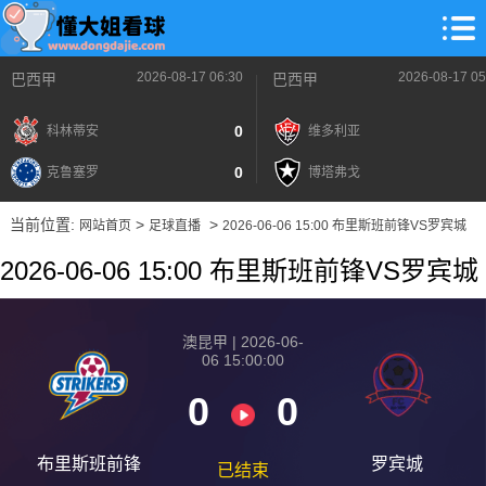
2026-08-17 06:30
2026-08-17 05
巴西甲
巴西甲
0
科林蒂安
维多利亚
0
克鲁塞罗
博塔弗戈
当前位置:
>
>
网站首页
足球直播
2026-06-06 15:00 布里斯班前锋VS罗宾城
2026-06-06 15:00 布里斯班前锋VS罗宾城
澳昆甲 | 2026-06-
06 15:00:00
0
0
布里斯班前锋
罗宾城
已结束