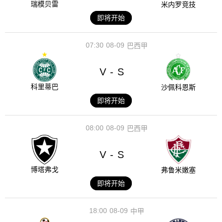
瑞模贝雷
米内罗竞技
即将开始
07:30
08-09
巴西甲
V
S
-
科里蒂巴
沙佩科恩斯
即将开始
08:00
08-09
巴西甲
V
S
-
博塔弗戈
弗鲁米嫩塞
即将开始
18:00
08-09
中甲