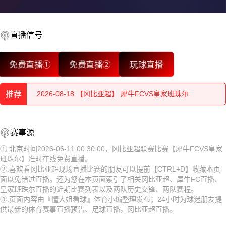
直播信号
免费直播①
免费直播②
玩球直播
2026-08-18 【冈比亚超】 犀牛FCVS皇家班珠尔
2026-08-18 【冈比亚超】 犀牛FCVS皇家班珠尔
推荐
2026-08-17 【冈比亚超】 犀牛FCVS皇家班珠尔
2026-08-18 【冈比亚超】 犀牛FCVS皇家班珠尔
赛事源
2026-08-17 【冈比亚超】 犀牛FCVS皇家班珠尔
2026-08-18 【冈比亚超】 犀牛FCVS皇家班珠尔
①.北京时间2026-06-11 00:30:00，冈比亚超联赛比赛【犀牛FCVS皇家
2026-08-17 【冈比亚超】 犀牛FCVS皇家班珠尔
班珠尔】准时在线免费直播。
2026-08-17 【冈比亚超】 犀牛FCVS皇家班珠尔
②.喜欢看冈比亚超现场直播比赛的朋友可以提前【CTRL+D】收藏本页
2026-08-17 【冈比亚超】 犀牛FCVS皇家班珠尔
面以免错过直播。还为您在本页面索引了相关冈比亚超、犀牛FC直播、
2026-08-17 【冈比亚超】 犀牛FCVS皇家班珠尔
皇家班珠尔直播的近期比赛列表以及两队历史交锋、两队赛程。
2026-08-17 【冈比亚超】 犀牛FCVS皇家班珠尔
③.页面内容由『懂大姐看球』体育小编整理发布；24小时为球迷朋友提
2026-08-17 【冈比亚超】 犀牛FCVS皇家班珠尔
供最新的体育赛事直播预告、足球直播，冈比亚超直播。
2026-08-17 【冈比亚超】 犀牛FCVS皇家班珠尔
2026-08-17 【冈比亚超】 犀牛FCVS皇家班珠尔