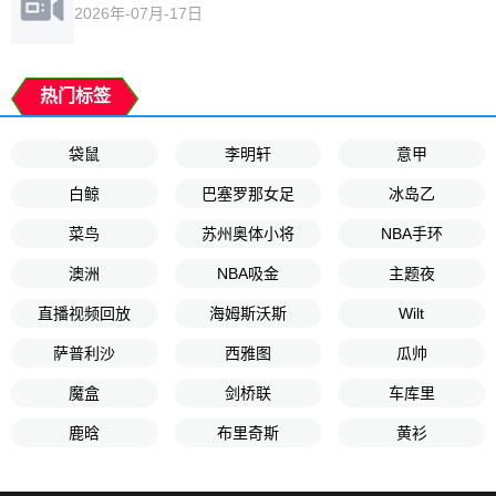
2026年-07月-17日
热门标签
袋鼠
李明轩
意甲
白鲸
巴塞罗那女足
冰岛乙
菜鸟
苏州奥体小将
NBA手环
澳洲
NBA吸金
主题夜
直播视频回放
海姆斯沃斯
Wilt
萨普利沙
西雅图
瓜帅
魔盒
剑桥联
车库里
鹿晗
布里奇斯
黄衫