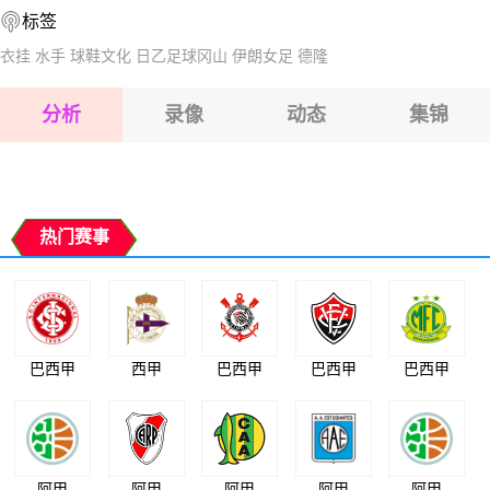
标签
2026-08-17 【冈比亚超】 犀牛FCVS皇家班珠尔
2026-08-17 【冈比亚超】 犀牛FCVS皇家班珠尔
衣挂
水手
球鞋文化
日乙足球冈山
伊朗女足
德隆
2026-08-17 【冈比亚超】 犀牛FCVS皇家班珠尔
2026-08-17 【冈比亚超】 犀牛FCVS皇家班珠尔
分析
录像
动态
集锦
2026-08-17 【冈比亚超】 犀牛FCVS皇家班珠尔
2026-08-17 【冈比亚超】 犀牛FCVS皇家班珠尔
热门赛事
巴西甲
西甲
巴西甲
巴西甲
巴西甲
阿甲
阿甲
阿甲
阿甲
阿甲