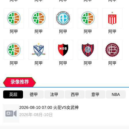
阿甲
阿甲
阿甲
阿甲
阿甲
阿甲
阿甲
阿甲
阿甲
阿甲
录像推荐
英超
德甲
法甲
西甲
意甲
NBA
2026-08-10 07:00 火花VS女武神
2026年-08月-10日