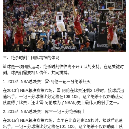
三、绝杀时刻：团队精神的体现
篮球是一项团队运动，绝杀时刻往往离不开团队的支持。在这关键时
刻，球员们需要相互信任，共同拼搏。
1. 2013年NBA总决赛：雷·阿伦一记三分绝杀热火
在2013年NBA总决赛第六场，雷·阿伦在比赛还剩2.1秒时，接球后迅
速出手，一记三分球将比分定格在108-105。这个绝杀不仅帮助热火
队赢得了比赛，还让雷·阿伦成为了NBA历史上最伟大的射手之一。
2. 2015年NBA总决赛：库里一记三分绝杀骑士
在2015年NBA总决赛第六场，库里在比赛还剩2.9秒时，接球后迅速
出手，一记三分球将比分定格在101-100。这个绝杀不仅帮助勇士队