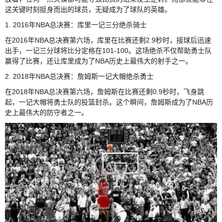
这关键时刻挺身而出的球员，无疑成为了球队的英雄。
1. 2016年NBA总决赛：库里一记三分绝杀骑士
在2016年NBA总决赛第六场，库里在比赛还剩2.9秒时，接球后迅速
出手，一记三分球将比分定格在101-100。这场绝杀不仅帮助勇士队
赢得了比赛，还让库里成为了NBA历史上最伟大的射手之一。
2. 2018年NBA总决赛：詹姆斯一记大帽绝杀勇士
在2018年NBA总决赛第六场，詹姆斯在比赛还剩0.9秒时，飞身跳
起，一记大帽将勇士队的投篮封杀。这个瞬间，詹姆斯成为了NBA历
史上最伟大的防守者之一。