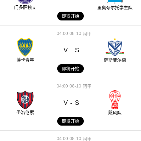
门多萨独立
里奥夸尔托学生队
即将开始
04:00
08-10
阿甲
V
S
-
博卡青年
萨斯菲尔德
即将开始
04:00
08-10
阿甲
V
S
-
圣洛伦索
飓风队
即将开始
04:00
08-10
阿甲