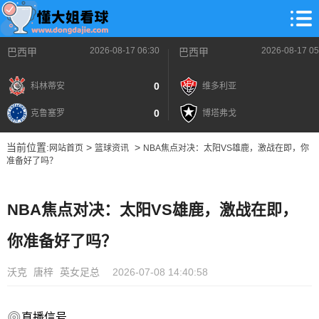
2026-08-17 06:30
2026-08-17 05
巴西甲
巴西甲
0
科林蒂安
维多利亚
0
克鲁塞罗
博塔弗戈
当前位置:
>
>
网站首页
篮球资讯
NBA焦点对决：太阳VS雄鹿，激战在即，你
准备好了吗？
NBA焦点对决：太阳VS雄鹿，激战在即，
你准备好了吗？
沃克
唐梓
英女足总
2026-07-08 14:40:58
直播信号