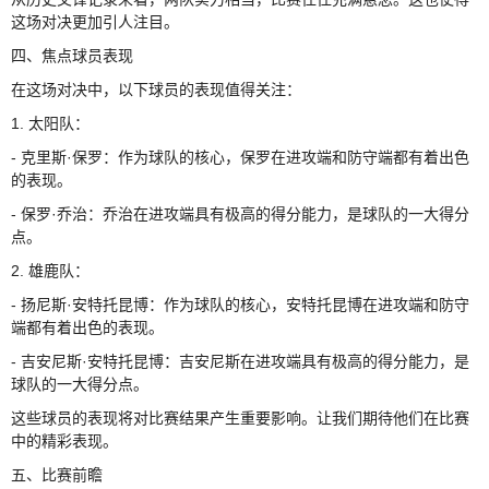
这场对决更加引人注目。
四、焦点球员表现
在这场对决中，以下球员的表现值得关注：
1. 太阳队：
- 克里斯·保罗：作为球队的核心，保罗在进攻端和防守端都有着出色
的表现。
- 保罗·乔治：乔治在进攻端具有极高的得分能力，是球队的一大得分
点。
2. 雄鹿队：
- 扬尼斯·安特托昆博：作为球队的核心，安特托昆博在进攻端和防守
端都有着出色的表现。
- 吉安尼斯·安特托昆博：吉安尼斯在进攻端具有极高的得分能力，是
球队的一大得分点。
这些球员的表现将对比赛结果产生重要影响。让我们期待他们在比赛
中的精彩表现。
五、比赛前瞻