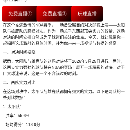
免费直播①
免费直播②
玩球直播
在这个充满激情的NBA赛季，一场备受瞩目的对决即将上演——太阳
队与雄鹿队的巅峰对决。作为一场关乎东西部顶尖实力的较量，这场
对决的时间安排自然成为了球迷们关注的焦点。今天，就让我带你一
起揭晓这场激战的具体时间，并为你带来一场视觉与数据的盛宴。
一、对决时间揭晓
据悉，太阳队与雄鹿队的这场对决将于2026年3月25日进行。届时，
这两支实力强劲的球队将在NBA的赛场上展开一场精彩的对决。对于
广大球迷来说，这是一个不容错过的时刻。
二、两队实力对比
在这场对决中，太阳队与雄鹿队都拥有强大的实力。以下是两队的一
些对比数据：
1. 太阳队：
- 胜率：55.6%
- 场均得分：113.9分