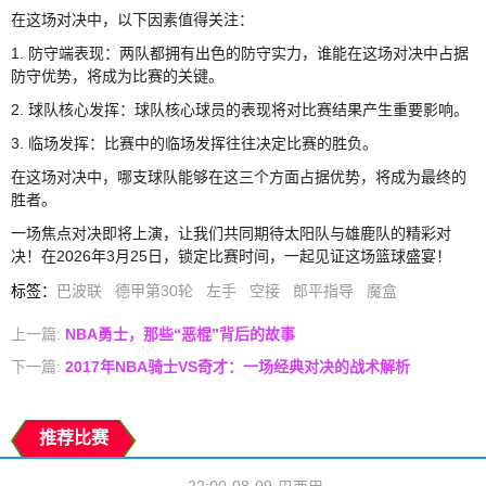
在这场对决中，以下因素值得关注：
1. 防守端表现：两队都拥有出色的防守实力，谁能在这场对决中占据
防守优势，将成为比赛的关键。
2. 球队核心发挥：球队核心球员的表现将对比赛结果产生重要影响。
3. 临场发挥：比赛中的临场发挥往往决定比赛的胜负。
在这场对决中，哪支球队能够在这三个方面占据优势，将成为最终的
胜者。
一场焦点对决即将上演，让我们共同期待太阳队与雄鹿队的精彩对
决！在2026年3月25日，锁定比赛时间，一起见证这场篮球盛宴！
标签
：
巴波联
德甲第30轮
左手
空接
郎平指导
魔盒
上一篇:
NBA勇士，那些“恶棍”背后的故事
下一篇:
2017年NBA骑士VS奇才：一场经典对决的战术解析
推荐比赛
22:00
08-09