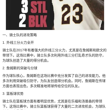
一、骑士队的进攻策略
1. 外线三分火力全开
骑士队在2017年有着强大的外线三分火力，尤其是在詹姆斯和欧文的
带领下。这场比赛中，骑士队多次利用外线三分打乱奇才队的防守，
为球队创造了大量的得分机会。
2. 詹姆斯的突破与分球
作为球队核心，詹姆斯在这场比赛中充分发挥了自己的进攻能力。他
多次利用突破吸引防守，为队友创造得分机会。同时，詹姆斯在传球
方面也表现出色，多次精准地将球传给空位的队友。
3. 篮板球优势
骑士队在篮板球方面有着明显优势，尤其是在乐福和汤普森的带领
下。这场比赛中，骑士队篮板球获得了大量的二次进攻机会，为球队