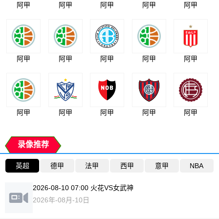
阿甲
阿甲
阿甲
阿甲
阿甲
阿甲
阿甲
阿甲
阿甲
阿甲
阿甲
阿甲
阿甲
阿甲
阿甲
录像推荐
英超
德甲
法甲
西甲
意甲
NBA
2026-08-10 07:00 火花VS女武神
2026年-08月-10日