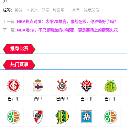
力。
标签
：
投注
李老八
显示
埃及甲
卡普里
首发球员
上一篇:
NBA焦点对决：太阳VS雄鹿，激战在即，你准备好了吗？
下一篇:
NBA嗑cp，不只是粉丝的小秘密，更是赛场上的情感火花
推荐比赛
热门赛事
巴西甲
西甲
巴西甲
巴西甲
巴西甲