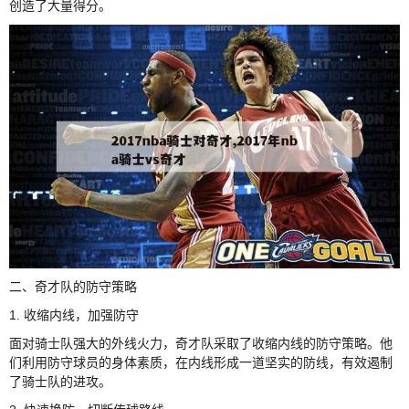
创造了大量得分。
二、奇才队的防守策略
1. 收缩内线，加强防守
面对骑士队强大的外线火力，奇才队采取了收缩内线的防守策略。他
们利用防守球员的身体素质，在内线形成一道坚实的防线，有效遏制
了骑士队的进攻。