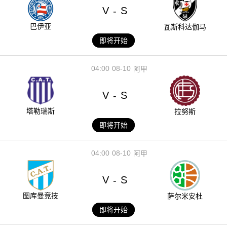
V
S
-
巴伊亚
瓦斯科达伽马
即将开始
04:00
08-10
阿甲
V
S
-
塔勒瑞斯
拉努斯
即将开始
04:00
08-10
阿甲
V
S
-
图库曼竞技
萨尔米安杜
即将开始