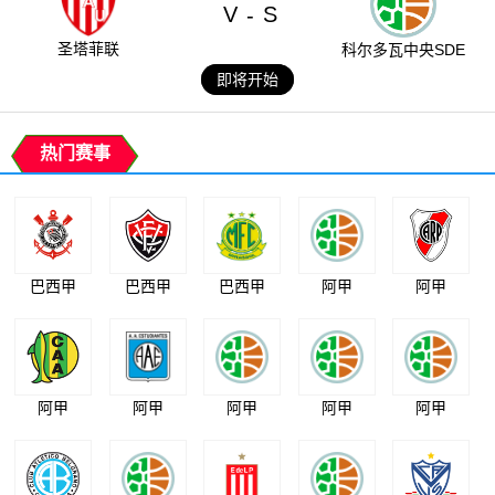
V
S
-
圣塔菲联
科尔多瓦中央SDE
即将开始
热门赛事
巴西甲
巴西甲
巴西甲
阿甲
阿甲
阿甲
阿甲
阿甲
阿甲
阿甲