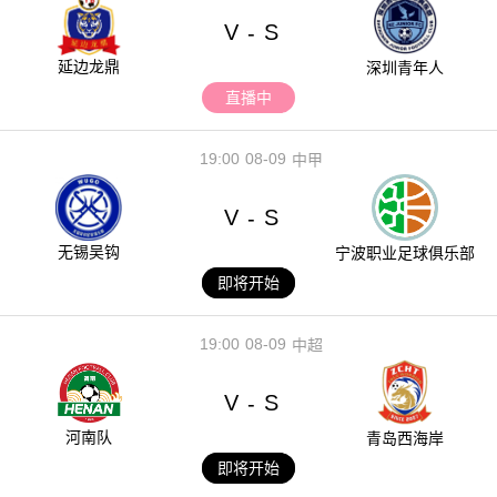
V
S
-
延边龙鼎
深圳青年人
直播中
19:00
08-09
中甲
V
S
-
无锡吴钩
宁波职业足球俱乐部
即将开始
19:00
08-09
中超
V
S
-
河南队
青岛西海岸
即将开始