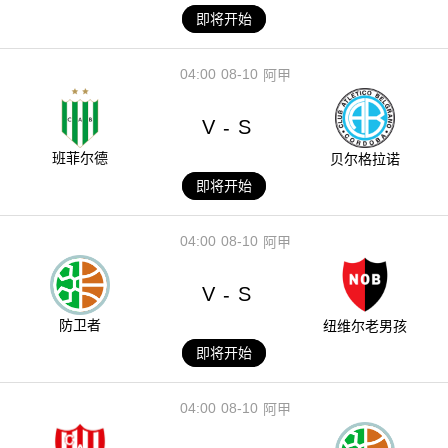
即将开始
04:00
08-10
阿甲
V
S
-
班菲尔德
贝尔格拉诺
即将开始
04:00
08-10
阿甲
V
S
-
防卫者
纽维尔老男孩
即将开始
04:00
08-10
阿甲