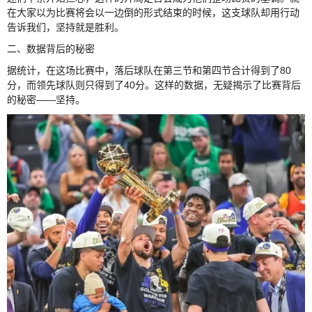
在大家以为比赛将会以一边倒的形式结束的时候，这支球队却用行动
告诉我们，坚持就是胜利。
二、数据背后的秘密
据统计，在这场比赛中，落后球队在第三节和第四节合计得到了80
分，而领先球队则只得到了40分。这样的数据，无疑揭示了比赛背后
的秘密——坚持。