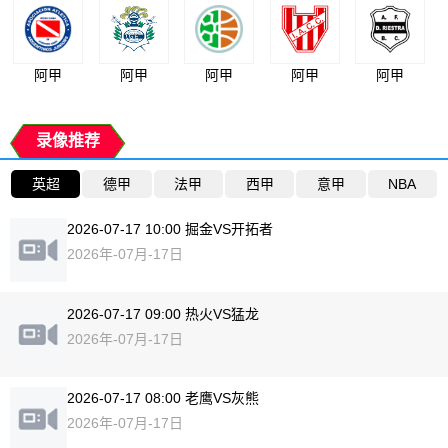
阿甲
阿甲
阿甲
阿甲
阿甲
录像推荐
英超
德甲
法甲
西甲
意甲
NBA
2026-07-17 10:00 掘金VS开拓者
2026年-07月-17日
2026-07-17 09:00 热火VS猛龙
2026年-07月-17日
2026-07-17 08:00 老鹰VS灰熊
2026年-07月-17日