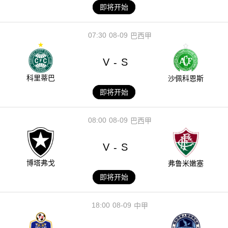
即将开始
07:30
08-09
巴西甲
V
S
-
科里蒂巴
沙佩科恩斯
即将开始
08:00
08-09
巴西甲
V
S
-
博塔弗戈
弗鲁米嫩塞
即将开始
18:00
08-09
中甲