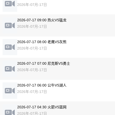
2026年-07月-17日
2026-07-17 09:00 热火VS猛龙
2026年-07月-17日
2026-07-17 08:00 老鹰VS灰熊
2026年-07月-17日
2026-07-17 07:00 尼克斯VS勇士
2026年-07月-17日
2026-07-17 06:00 公牛VS湖人
2026年-07月-17日
2026-07-17 04:30 火箭VS篮网
2026年-07月-17日