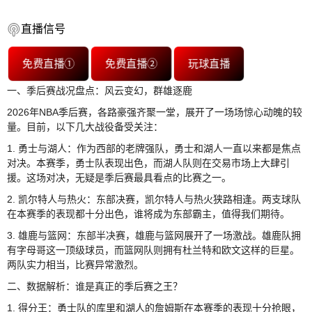
直播信号
免费直播①
免费直播②
玩球直播
一、季后赛战况盘点：风云变幻，群雄逐鹿
2026年NBA季后赛，各路豪强齐聚一堂，展开了一场场惊心动魄的较
量。目前，以下几大战役备受关注：
1. 勇士与湖人：作为西部的老牌强队，勇士和湖人一直以来都是焦点
对决。本赛季，勇士队表现出色，而湖人队则在交易市场上大肆引
援。这场对决，无疑是季后赛最具看点的比赛之一。
2. 凯尔特人与热火：东部决赛，凯尔特人与热火狭路相逢。两支球队
在本赛季的表现都十分出色，谁将成为东部霸主，值得我们期待。
3. 雄鹿与篮网：东部半决赛，雄鹿与篮网展开了一场激战。雄鹿队拥
有字母哥这一顶级球员，而篮网队则拥有杜兰特和欧文这样的巨星。
两队实力相当，比赛异常激烈。
二、数据解析：谁是真正的季后赛之王？
1. 得分王：勇士队的库里和湖人的詹姆斯在本赛季的表现十分抢眼，