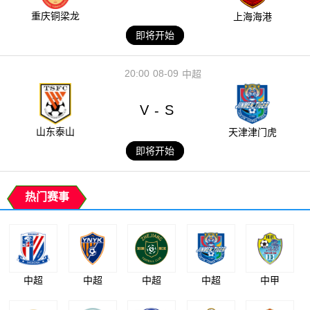
重庆铜梁龙
上海海港
即将开始
20:00
08-09
中超
V
S
-
山东泰山
天津津门虎
即将开始
热门赛事
中超
中超
中超
中超
中甲