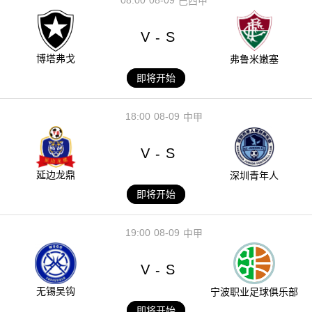
巴西甲
V
S
-
博塔弗戈
弗鲁米嫩塞
即将开始
18:00
08-09
中甲
V
S
-
延边龙鼎
深圳青年人
即将开始
19:00
08-09
中甲
V
S
-
无锡吴钩
宁波职业足球俱乐部
即将开始