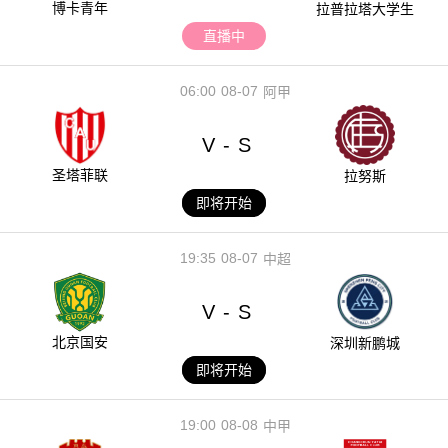
博卡青年
拉普拉塔大学生
直播中
06:00
08-07
阿甲
V
S
-
圣塔菲联
拉努斯
即将开始
19:35
08-07
中超
V
S
-
北京国安
深圳新鹏城
即将开始
19:00
08-08
中甲