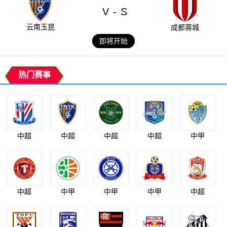
V
S
-
云南玉昆
成都蓉城
即将开始
热门赛事
中超
中超
中超
中超
中甲
中超
中甲
中甲
中甲
中超