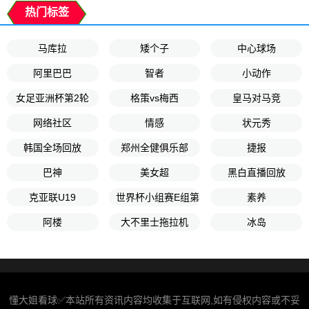
热门标签
马库拉
矮个子
中心球场
阿里巴巴
智者
小动作
女足亚洲杯第2轮
格策vs梅西
皇马对马竞
网络社区
情感
状元秀
韩国全场回放
郑州全健俱乐部
捷报
巴神
美女超
黑白直播回放
克亚联U19
世界杯小组赛E组第3轮
素养
阿楼
大不里士拖拉机
冰岛
懂大姐看球✅本站所有资讯内容均收集于互联网,如有侵权内容或不妥