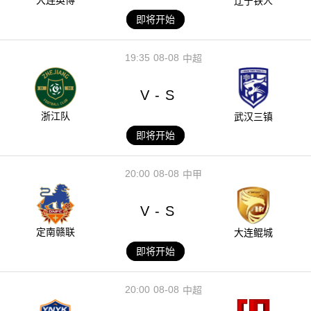
大连英博
辽宁铁人
即将开始
19:35
08-08
中超
V
S
-
浙江队
武汉三镇
即将开始
20:00
08-08
中甲
V
S
-
定南赣联
大连鲲城
即将开始
20:00
08-08
中超