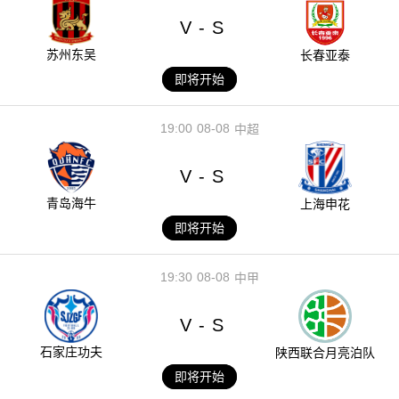
V
S
-
苏州东吴
长春亚泰
即将开始
19:00
08-08
中超
V
S
-
青岛海牛
上海申花
即将开始
19:30
08-08
中甲
V
S
-
石家庄功夫
陕西联合月亮泊队
即将开始