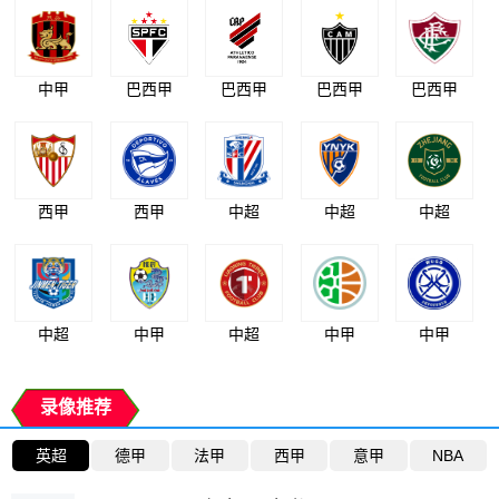
中甲
巴西甲
巴西甲
巴西甲
巴西甲
西甲
西甲
中超
中超
中超
中超
中甲
中超
中甲
中甲
录像推荐
英超
德甲
法甲
西甲
意甲
NBA