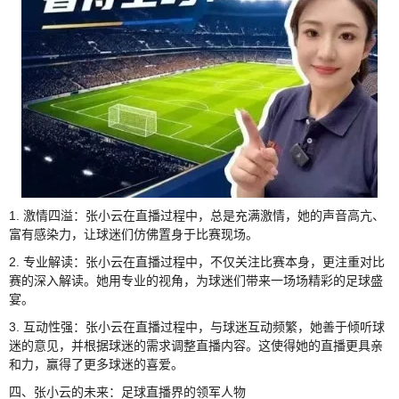
1. 激情四溢：张小云在直播过程中，总是充满激情，她的声音高亢、
富有感染力，让球迷们仿佛置身于比赛现场。
2. 专业解读：张小云在直播过程中，不仅关注比赛本身，更注重对比
赛的深入解读。她用专业的视角，为球迷们带来一场场精彩的足球盛
宴。
3. 互动性强：张小云在直播过程中，与球迷互动频繁，她善于倾听球
迷的意见，并根据球迷的需求调整直播内容。这使得她的直播更具亲
和力，赢得了更多球迷的喜爱。
四、张小云的未来：足球直播界的领军人物