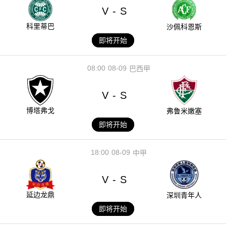
V
S
-
科里蒂巴
沙佩科恩斯
即将开始
08:00
08-09
巴西甲
V
S
-
博塔弗戈
弗鲁米嫩塞
即将开始
18:00
08-09
中甲
V
S
-
延边龙鼎
深圳青年人
即将开始