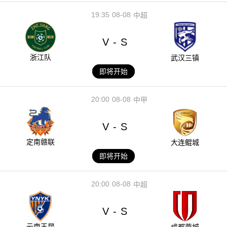
19:35
08-08
中超
V
S
-
浙江队
武汉三镇
即将开始
20:00
08-08
中甲
V
S
-
定南赣联
大连鲲城
即将开始
20:00
08-08
中超
V
S
-
云南玉昆