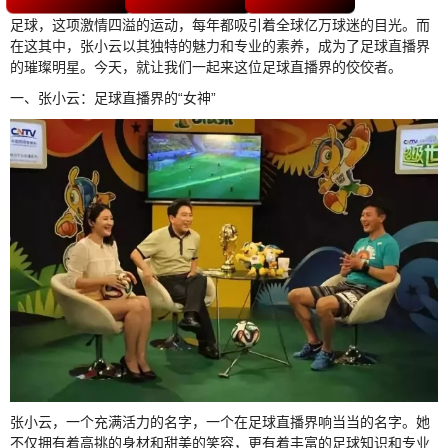
足球，这项激情四溢的运动，每年都吸引着全球亿万球迷的目光。而
在这其中，张小云以其独特的魅力和专业的素养，成为了足球直播界
的璀璨明星。今天，就让我们一起来这位足球直播界的佼佼者。
一、张小云：足球直播界的“女神”
张小云，一个充满活力的名字，一个在足球直播界响当当的名字。她
不仅拥有着高挑的身材和甜美的笑容，更有着丰富的足球知识和专业