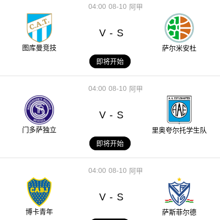
04:00
08-10
阿甲
V
S
-
图库曼竞技
萨尔米安杜
即将开始
04:00
08-10
阿甲
V
S
-
门多萨独立
里奥夸尔托学生队
即将开始
04:00
08-10
阿甲
V
S
-
博卡青年
萨斯菲尔德