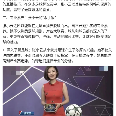
的直播技巧。在众多足球解说员中，张小云以其独特的风格和深厚的
功底，赢得了无数球迷的喜爱。
二、专业素养：张小云的“杀手锏”
张小云之所以能够在足球直播界脱颖而出，离不开她扎实的专业素
养。她不仅熟悉足球规则，对各大联赛、球队和球员都有深入的了
解，更能在直播过程中，准确、生动地解读比赛，让球迷们感受到足
球的魅力。
1. 深入了解足球：张小云从小就对足球产生了浓厚的兴趣，她不仅关
注国内联赛，还对欧洲五大联赛了如指掌。在直播过程中，她总能准
确判断比赛走势，为球迷们提供专业的分析。