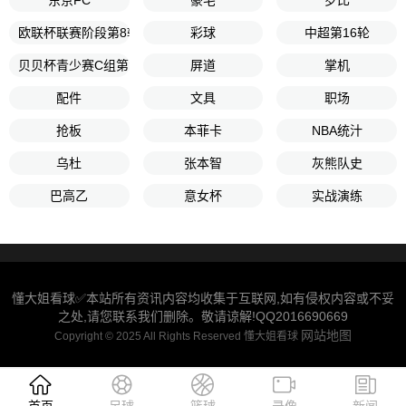
东京FC
豪宅
罗比
欧联杯联赛阶段第8轮
彩球
中超第16轮
贝贝杯青少赛C组第2轮
屏道
掌机
配件
文具
职场
抢板
本菲卡
NBA统汁
乌杜
张本智
灰熊队史
巴高乙
意女杯
实战演练
懂大姐看球✅本站所有资讯内容均收集于互联网,如有侵权内容或不妥
之处,请您联系我们删除。敬请谅解!QQ2016690669
网站地图
Copyright © 2025 All Rights Reserved 懂大姐看球