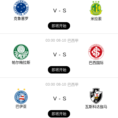
V
S
-
克鲁塞罗
米拉索
即将开始
03:00
08-10
巴西甲
V
S
-
帕尔梅拉斯
巴西国际
即将开始
03:00
08-10
巴西甲
V
S
-
巴伊亚
瓦斯科达伽马
即将开始