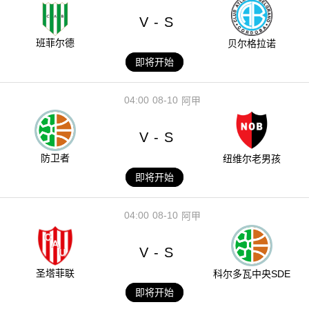
V
S
-
班菲尔德
贝尔格拉诺
即将开始
04:00
08-10
阿甲
V
S
-
防卫者
纽维尔老男孩
即将开始
04:00
08-10
阿甲
V
S
-
圣塔菲联
科尔多瓦中央SDE
即将开始