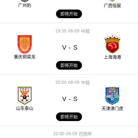
广州豹
广西恒宸
即将开始
19:35
08-09
中超
V
S
-
重庆铜梁龙
上海海港
即将开始
20:00
08-09
中超
V
S
-
山东泰山
天津津门虎
即将开始
22:00
08-09
巴西甲