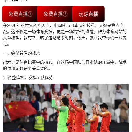
免费直播①
免费直播②
玩球直播
在2026年的世界杯赛场上，中国队与日本队的较量，无疑是焦点之
战。这不仅是一场体育竞技，更是一场精神的碰撞。作为体育网站的
文章编辑，我有幸目睹了这场绝杀时刻，今天，就让我带你们一探究
竟。
一、绝杀背后的战术
战术，是体育比赛中的核心。在这场中国队与日本队的较量中，战术
的运用无疑是至关重要的。
1. 调整阵容，发挥团队优势