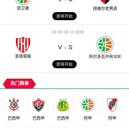
防卫者
纽维尔老男孩
即将开始
04:00
08-10
阿甲
V
S
-
圣塔菲联
科尔多瓦中央SDE
即将开始
热门赛事
巴西甲
巴西甲
巴西甲
阿甲
阿甲