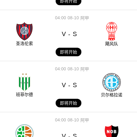
即将开始
04:00
08-10
阿甲
V
S
-
圣洛伦索
飓风队
即将开始
04:00
08-10
阿甲
V
S
-
班菲尔德
贝尔格拉诺
即将开始
04:00
08-10
阿甲
V
S
-