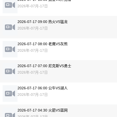
2026年-07月-17日
2026-07-17 09:00 热火VS猛龙
2026年-07月-17日
2026-07-17 08:00 老鹰VS灰熊
2026年-07月-17日
2026-07-17 07:00 尼克斯VS勇士
2026年-07月-17日
2026-07-17 06:00 公牛VS湖人
2026年-07月-17日
2026-07-17 04:30 火箭VS篮网
2026年-07月-17日