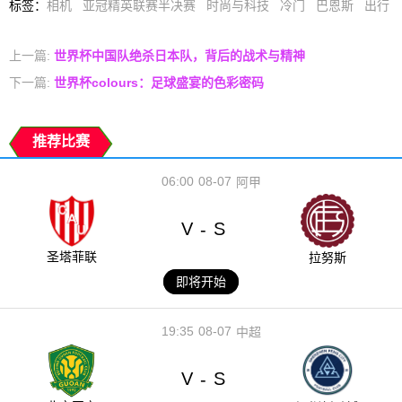
标签
：
相机
亚冠精英联赛半决赛
时尚与科技
冷门
巴恩斯
出行
上一篇:
世界杯中国队绝杀日本队，背后的战术与精神
下一篇:
世界杯colours：足球盛宴的色彩密码
推荐比赛
06:00
08-07
阿甲
V
S
-
圣塔菲联
拉努斯
即将开始
19:35
08-07
中超
V
S
-