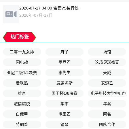
2026-07-17 04:00 雷霆VS独行侠
2026年-07月-17日
热门标签
二零一九女排
麻子
场馆
闪电战
墨西乙
这场足球盛宴
亚冠二级1/4决赛
李先生
天威
曼联热
威廉姆斯
安道乙
维京
国王杯1/8决赛
电子科技大学中山学
激情燃烧
集市
年薪
白俄甲
毛里乙
网名
特朗普
钢琴
团队合作