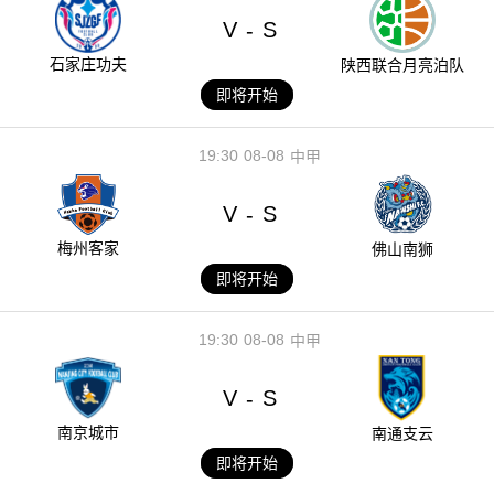
V
S
-
石家庄功夫
陕西联合月亮泊队
即将开始
19:30
08-08
中甲
V
S
-
梅州客家
佛山南狮
即将开始
19:30
08-08
中甲
V
S
-
南京城市
南通支云
即将开始