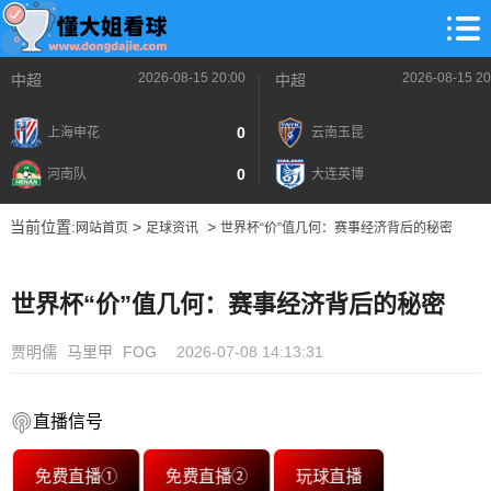
2026-08-15 20:00
2026-08-15 20
中超
中超
0
上海申花
云南玉昆
0
河南队
大连英博
当前位置:
>
>
网站首页
足球资讯
世界杯“价”值几何：赛事经济背后的秘密
世界杯“价”值几何：赛事经济背后的秘密
贾明儒
马里甲
FOG
2026-07-08 14:13:31
直播信号
免费直播①
免费直播②
玩球直播