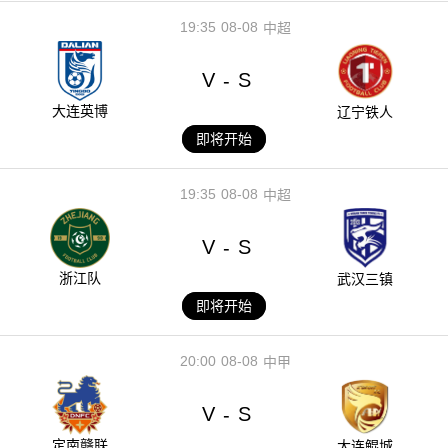
19:35
08-08
中超
V
S
-
大连英博
辽宁铁人
即将开始
19:35
08-08
中超
V
S
-
浙江队
武汉三镇
即将开始
20:00
08-08
中甲
V
S
-
定南赣联
大连鲲城