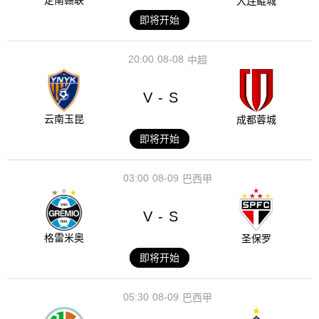
定南赣联
大连鲲城
即将开始
20:00
08-08
中超
V
S
-
云南玉昆
成都蓉城
即将开始
03:00
08-09
巴西甲
V
S
-
格雷米奥
圣保罗
即将开始
05:30
08-09
巴西甲