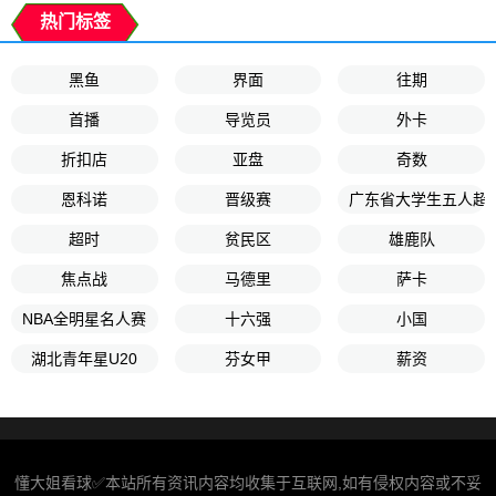
热门标签
黑鱼
界面
往期
首播
导览员
外卡
折扣店
亚盘
奇数
恩科诺
晋级赛
广东省大学生五人超
超时
贫民区
雄鹿队
焦点战
马德里
萨卡
NBA全明星名人赛
十六强
小国
湖北青年星U20
芬女甲
薪资
懂大姐看球✅本站所有资讯内容均收集于互联网,如有侵权内容或不妥