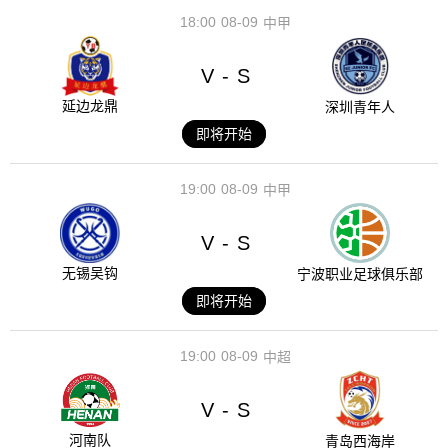
18:00
08-09
中甲
V
S
-
延边龙鼎
深圳青年人
即将开始
19:00
08-09
中甲
V
S
-
无锡吴钩
宁波职业足球俱乐部
即将开始
19:00
08-09
中超
V
S
-
河南队
青岛西海岸