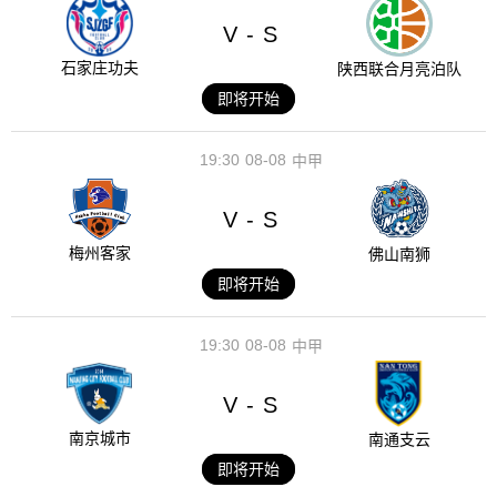
V
S
-
石家庄功夫
陕西联合月亮泊队
即将开始
19:30
08-08
中甲
V
S
-
梅州客家
佛山南狮
即将开始
19:30
08-08
中甲
V
S
-
南京城市
南通支云
即将开始