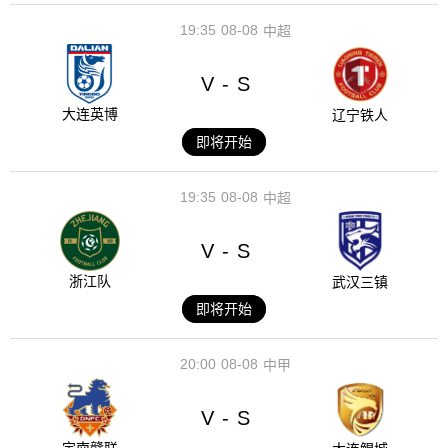
19:35
08-08
中超
V
S
-
大连英博
辽宁铁人
即将开始
19:35
08-08
中超
V
S
-
浙江队
武汉三镇
即将开始
20:00
08-08
中甲
V
S
-