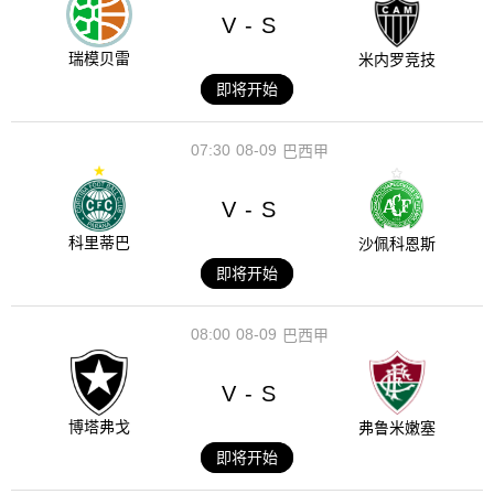
V
S
-
瑞模贝雷
米内罗竞技
即将开始
07:30
08-09
巴西甲
V
S
-
科里蒂巴
沙佩科恩斯
即将开始
08:00
08-09
巴西甲
V
S
-
博塔弗戈
弗鲁米嫩塞
即将开始