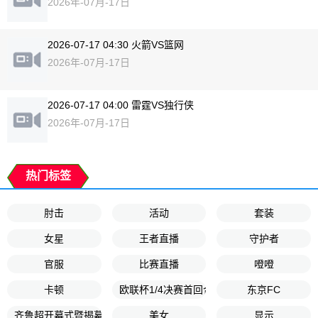
2026年-07月-17日
2026-07-17 04:30 火箭VS篮网
2026年-07月-17日
2026-07-17 04:00 雷霆VS独行侠
2026年-07月-17日
热门标签
肘击
活动
套装
女星
王者直播
守护者
官服
比赛直播
噔噔
卡顿
欧联杯1/4决赛首回合
东京FC
齐鲁超开幕式暨揭幕战
美女
显示