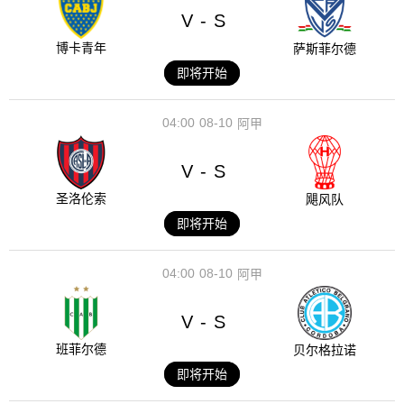
V
S
-
博卡青年
萨斯菲尔德
即将开始
04:00
08-10
阿甲
V
S
-
圣洛伦索
飓风队
即将开始
04:00
08-10
阿甲
V
S
-
班菲尔德
贝尔格拉诺
即将开始