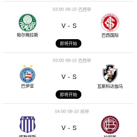
03:00
08-10
巴西甲
V
S
-
帕尔梅拉斯
巴西国际
即将开始
03:00
08-10
巴西甲
V
S
-
巴伊亚
瓦斯科达伽马
即将开始
04:00
08-10
阿甲
V
S
-