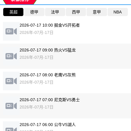
英超
德甲
法甲
西甲
意甲
NBA
2026-07-17 10:00 掘金VS开拓者
2026年-07月-17日
2026-07-17 09:00 热火VS猛龙
2026年-07月-17日
2026-07-17 08:00 老鹰VS灰熊
2026年-07月-17日
2026-07-17 07:00 尼克斯VS勇士
2026年-07月-17日
2026-07-17 06:00 公牛VS湖人