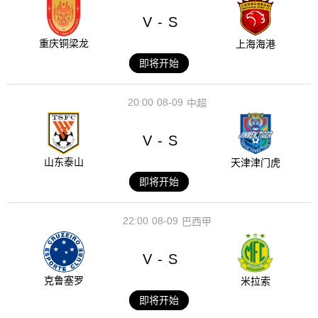
V
S
-
重庆铜梁龙
上海海港
即将开始
20:00
08-09
中超
V
S
-
山东泰山
天津津门虎
即将开始
22:00
08-09
巴西甲
V
S
-
克鲁塞罗
米拉索
即将开始