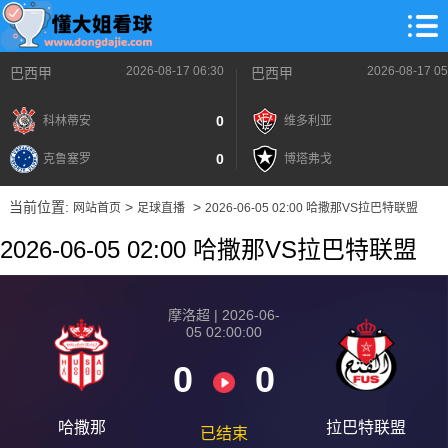
2026-08-17 06:30
2026-08-17 05
巴西甲
巴西甲
0
科林蒂安
维多利亚
0
克鲁塞罗
博塔弗戈
当前位置:
>
>
网站首页
足球直播
2026-06-05 02:00 哈撒那VS拉巴特联盟
2026-06-05 02:00 哈撒那VS拉巴特联盟
摩洛超 | 2026-06-
05 02:00:00
0
0
哈撒那
拉巴特联盟
已结束