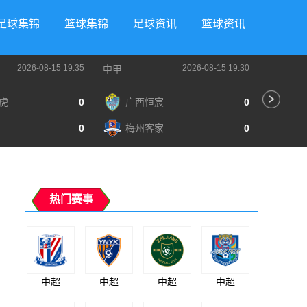
足球集锦
篮球集锦
足球资讯
篮球资讯
2026-08-15 19:35
2026-08-15 19:30
中甲
中超
虎
0
广西恒宸
0
辽
0
梅州客家
0
深
热门赛事
中超
中超
中超
中超