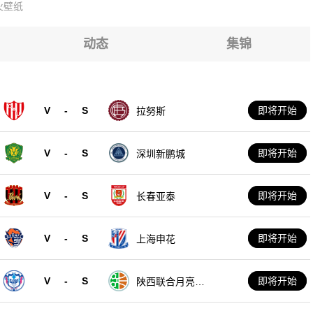
火壁纸
动态
集锦
V
-
S
即将开始
拉努斯
V
-
S
即将开始
深圳新鹏城
V
-
S
即将开始
长春亚泰
V
-
S
即将开始
上海申花
V
-
S
即将开始
陕西联合月亮泊
队