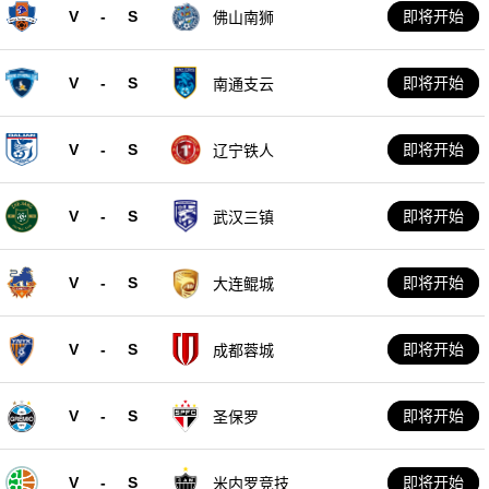
V
-
S
即将开始
佛山南狮
V
-
S
即将开始
南通支云
V
-
S
即将开始
辽宁铁人
V
-
S
即将开始
武汉三镇
V
-
S
即将开始
大连鲲城
V
-
S
即将开始
成都蓉城
V
-
S
即将开始
圣保罗
V
-
S
即将开始
米内罗竞技