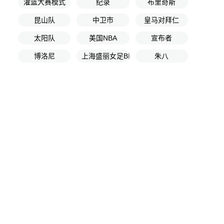
灌篮大赛模式
纪录
布里奇斯
昆山队
中卫市
皇马对拜仁
太阳队
美国NBA
宣布者
博洛尼
上海盛丽女足B队
朱八