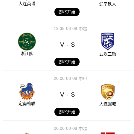
大连英博
辽宁铁人
即将开始
19:35
08-08
中超
V
S
-
浙江队
武汉三镇
即将开始
20:00
08-08
中甲
V
S
-
定南赣联
大连鲲城
即将开始
20:00
08-08
中超