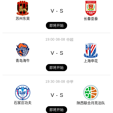
V
S
-
苏州东吴
长春亚泰
即将开始
19:00
08-08
中超
V
S
-
青岛海牛
上海申花
即将开始
19:30
08-08
中甲
V
S
-
石家庄功夫
陕西联合月亮泊队
即将开始