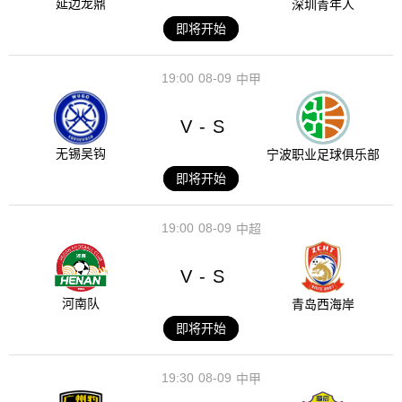
延边龙鼎
深圳青年人
即将开始
19:00
08-09
中甲
V
S
-
无锡吴钩
宁波职业足球俱乐部
即将开始
19:00
08-09
中超
V
S
-
河南队
青岛西海岸
即将开始
19:30
08-09
中甲