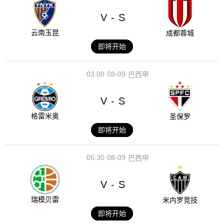
V
S
-
云南玉昆
成都蓉城
即将开始
03:00
08-09
巴西甲
V
S
-
格雷米奥
圣保罗
即将开始
05:30
08-09
巴西甲
V
S
-
瑞模贝雷
米内罗竞技
即将开始