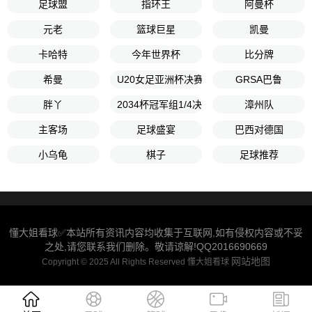
足球盟
指环王
阿曼杯
元老
篮球巨星
凯曼
卡哈特
今年世界杯
比分牌
希曼
U20女足亚洲杯决赛
GRSA巴鲁
胖丫
2034杯冠军组1/4决赛
漳州队
主客场
足球盛宴
巴西对德国
小乌龟
棋子
足球推荐
懂大姐看球✅本站所有资讯内容均收集于互联网,如有侵权内容或不妥
之处,请您联系我们删除。敬请谅解!QQ2016690669
网站地图
Copyright © 2025 All Rights Reserved 懂大姐看球