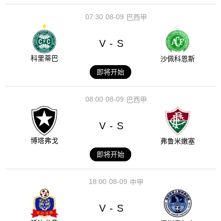
07:30
08-09
巴西甲
V
S
-
科里蒂巴
沙佩科恩斯
即将开始
08:00
08-09
巴西甲
V
S
-
博塔弗戈
弗鲁米嫩塞
即将开始
18:00
08-09
中甲
V
S
-