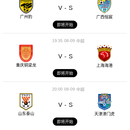
V
S
-
广州豹
广西恒宸
即将开始
19:35
08-09
中超
V
S
-
重庆铜梁龙
上海海港
即将开始
20:00
08-09
中超
V
S
-
山东泰山
天津津门虎
即将开始