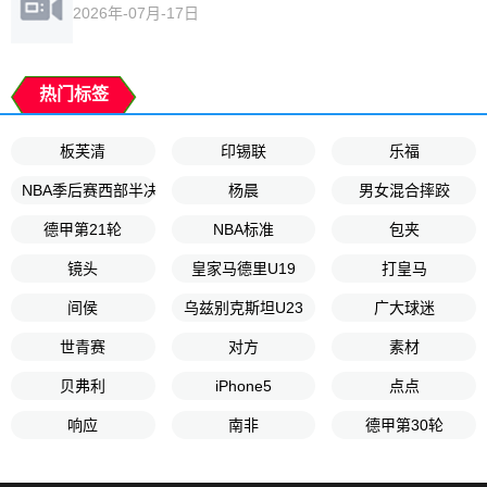
2026年-07月-17日
热门标签
板芙清
印锡联
乐福
NBA季后赛西部半决赛G2
杨晨
男女混合摔跤
德甲第21轮
NBA标准
包夹
镜头
皇家马德里U19
打皇马
间侯
乌兹别克斯坦U23
广大球迷
世青赛
对方
素材
贝弗利
iPhone5
点点
响应
南非
德甲第30轮