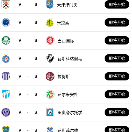
V
-
S
即将开始
天津津门虎
V
-
S
即将开始
米拉索
V
-
S
即将开始
巴西国际
V
-
S
即将开始
瓦斯科达伽马
V
-
S
即将开始
拉努斯
V
-
S
即将开始
萨尔米安杜
V
-
S
即将开始
里奥夸尔托学生
队
V
-
S
即将开始
萨斯菲尔德