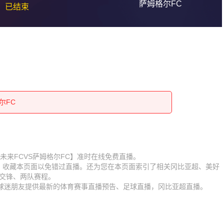
萨姆格尔FC
已结束
尔FC
尔FC
尔FC
尔FC
尔FC
尔FC
尔FC
赛【美好未来FCVS萨姆格尔FC】准时在线免费直播。
D】收藏本页面以免错过直播。还为您在本页面索引了相关冈比亚超、美好
尔FC
尔FC
史交锋、两队赛程。
为球迷朋友提供最新的体育赛事直播预告、足球直播，冈比亚超直播。
尔FC
尔FC
尔FC
尔FC