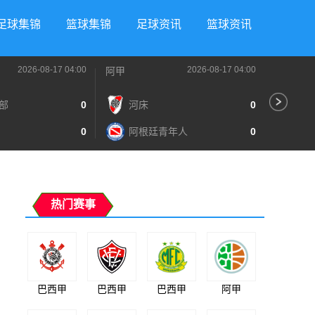
足球集锦
篮球集锦
足球资讯
篮球资讯
2026-08-17 04:00
2026-08-17 04:00
阿甲
阿甲
部
0
河床
0
阿
0
阿根廷青年人
0
泰
热门赛事
巴西甲
巴西甲
巴西甲
阿甲