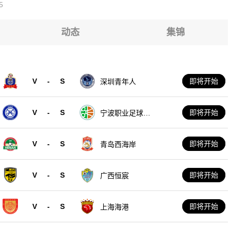
5
尔FC
尔FC
尔FC
尔FC
动态
集锦
尔FC
尔FC
V
-
S
即将开始
深圳青年人
尔FC
V
-
S
即将开始
宁波职业足球俱
乐部
V
-
S
即将开始
青岛西海岸
V
-
S
即将开始
广西恒宸
V
-
S
即将开始
上海海港