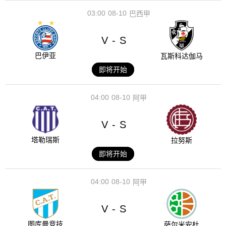
03:00
08-10
巴西甲
V
S
-
巴伊亚
瓦斯科达伽马
即将开始
04:00
08-10
阿甲
V
S
-
塔勒瑞斯
拉努斯
即将开始
04:00
08-10
阿甲
V
S
-
图库曼竞技
萨尔米安杜