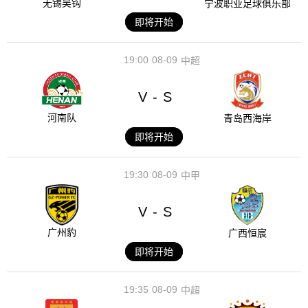
无锡吴钩
宁波职业足球俱乐部
即将开始
19:00
08-09
中超
V
S
-
河南队
青岛西海岸
即将开始
19:30
08-09
中甲
V
S
-
广州豹
广西恒宸
即将开始
19:35
08-09
中超