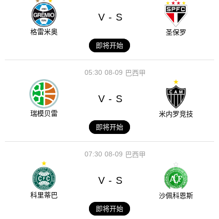
V
S
-
格雷米奥
圣保罗
即将开始
05:30
08-09
巴西甲
V
S
-
瑞模贝雷
米内罗竞技
即将开始
07:30
08-09
巴西甲
V
S
-
科里蒂巴
沙佩科恩斯
即将开始