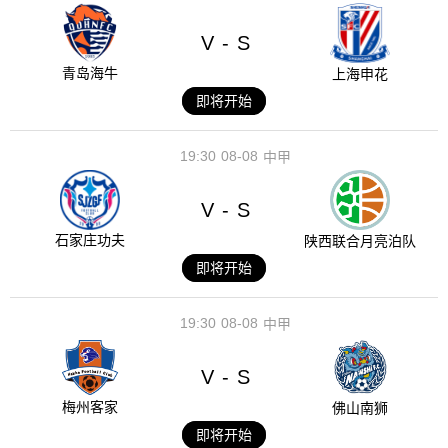
V
S
-
青岛海牛
上海申花
即将开始
19:30
08-08
中甲
V
S
-
石家庄功夫
陕西联合月亮泊队
即将开始
19:30
08-08
中甲
V
S
-
梅州客家
佛山南狮
即将开始