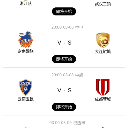
浙江队
武汉三镇
即将开始
20:00
08-08
中甲
V
S
-
定南赣联
大连鲲城
即将开始
20:00
08-08
中超
V
S
-
云南玉昆
成都蓉城
即将开始
03:00
08-09
巴西甲