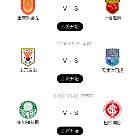
V
S
-
重庆铜梁龙
上海海港
即将开始
20:00
08-09
中超
V
S
-
山东泰山
天津津门虎
即将开始
03:00
08-10
巴西甲
V
S
-
帕尔梅拉斯
巴西国际
即将开始