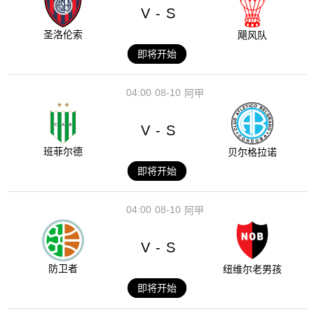
V
S
-
圣洛伦索
飓风队
即将开始
04:00
08-10
阿甲
V
S
-
班菲尔德
贝尔格拉诺
即将开始
04:00
08-10
阿甲
V
S
-
防卫者
纽维尔老男孩
即将开始