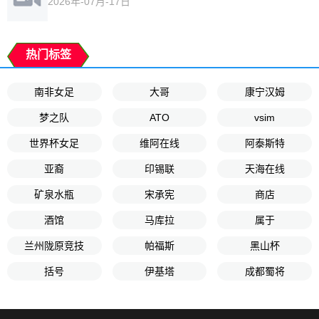
2026年-07月-17日
热门标签
南非女足
大哥
康宁汉姆
梦之队
ATO
vsim
世界杯女足
维阿在线
阿泰斯特
亚裔
印锡联
天海在线
矿泉水瓶
宋承宪
商店
酒馆
马库拉
属于
兰州陇原竞技
帕福斯
黑山杯
括号
伊基塔
成都蜀将