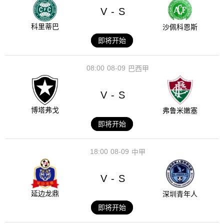
V
S
-
科里蒂巴
沙佩科恩斯
即将开始
08:00
08-09
巴西甲
V
S
-
博塔弗戈
弗鲁米嫩塞
即将开始
18:00
08-09
中甲
V
S
-
延边龙鼎
深圳青年人
即将开始