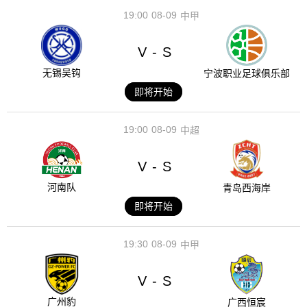
19:00
08-09
中甲
V
S
-
无锡吴钩
宁波职业足球俱乐部
即将开始
19:00
08-09
中超
V
S
-
河南队
青岛西海岸
即将开始
19:30
08-09
中甲
V
S
-
广州豹
广西恒宸