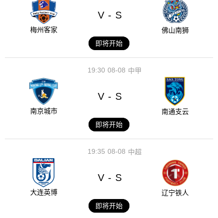
V
S
-
梅州客家
佛山南狮
即将开始
19:30
08-08
中甲
V
S
-
南京城市
南通支云
即将开始
19:35
08-08
中超
V
S
-
大连英博
辽宁铁人
即将开始