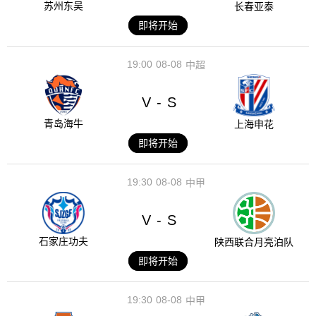
苏州东吴
长春亚泰
即将开始
19:00
08-08
中超
V
S
-
青岛海牛
上海申花
即将开始
19:30
08-08
中甲
V
S
-
石家庄功夫
陕西联合月亮泊队
即将开始
19:30
08-08
中甲