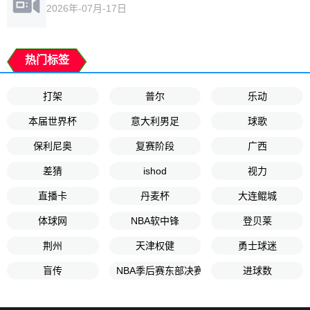
2026年-07月-17日
热门标签
打架
普尔
乐动
本届世界杯
意大利男足
球歌
保利尼奥
复赛阶段
广西
差猜
ishod
视力
直播卡
丹麦杯
大连鲲城
体球网
NBA软中锋
登贝莱
荆州
天津权健
勇士球迷
盲传
NBA季后赛东部决赛G2
进球数