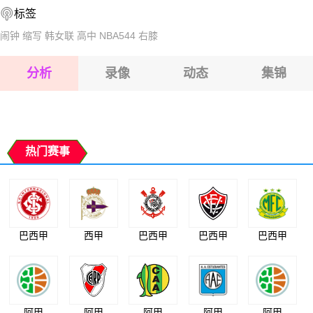
标签
2026-08-17 【巴西乙】 奥瓦VS累西腓航海
2026-08-17 【巴西乙】 奥瓦VS累西腓航海
闹钟
缩写
韩女联
高中
NBA544
右膝
2026-08-17 【巴西乙】 奥瓦VS累西腓航海
分析
录像
动态
集锦
2026-08-17 【巴西乙】 奥瓦VS累西腓航海
2026-08-17 【巴西乙】 奥瓦VS累西腓航海
热门赛事
巴西甲
西甲
巴西甲
巴西甲
巴西甲
阿甲
阿甲
阿甲
阿甲
阿甲