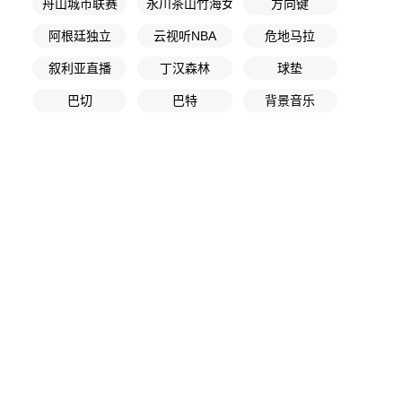
舟山城市联赛
永川茶山竹海女足
方向键
阿根廷独立
云视听NBA
危地马拉
叙利亚直播
丁汉森林
球垫
巴切
巴特
背景音乐