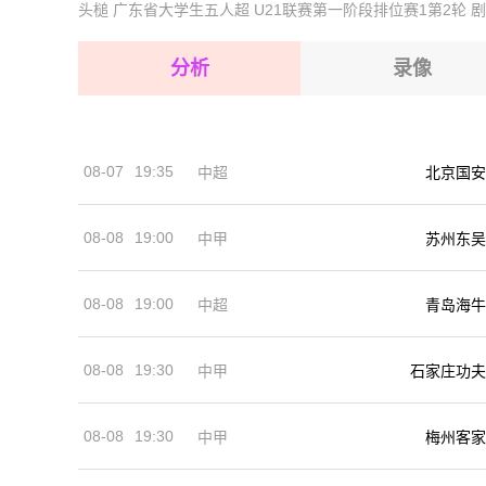
头槌
广东省大学生五人超
U21联赛第一阶段排位赛1第2轮
剧
2026-08-14 【乌兹甲】 努库斯咸海VS塔什干棉
2026-08-15 【乌兹甲】 努库斯咸海VS塔什干棉
2026-08-15 【乌兹甲】 努库斯咸海VS塔什干棉
分析
录像
2026-08-15 【乌兹甲】 努库斯咸海VS塔什干棉
2026-08-15 【乌兹甲】 努库斯咸海VS塔什干棉
08-07
19:35
中超
北京国安
2026-08-14 【乌兹甲】 努库斯咸海VS塔什干棉
08-08
19:00
中甲
苏州东吴
08-08
19:00
中超
青岛海牛
08-08
19:30
中甲
石家庄功夫
08-08
19:30
中甲
梅州客家