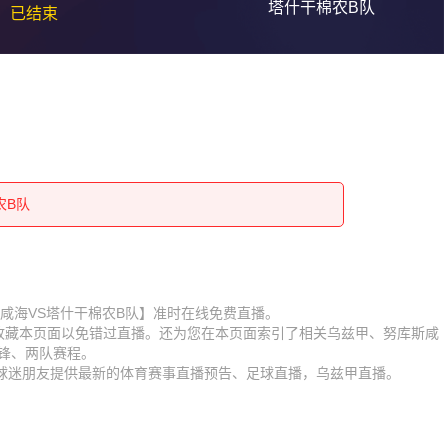
塔什干棉农B队
已结束
农B队
农B队
农B队
农B队
农B队
农B队
农B队
农B队
【努库斯咸海VS塔什干棉农B队】准时在线免费直播。
】收藏本页面以免错过直播。还为您在本页面索引了相关乌兹甲、努库斯咸
农B队
农B队
锋、两队赛程。
为球迷朋友提供最新的体育赛事直播预告、足球直播，乌兹甲直播。
农B队
农B队
农B队
农B队