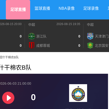
篮球直播
NBA录像
足球录像
足球直播
026-08-15 20:00
2026-08-15 19:35
中超
中超
0
浙江队
0
天津津门
0
成都蓉城
0
北京国安
海VS塔什干棉农B队
S塔什干棉农B队
026-06-03 21:00:00
0