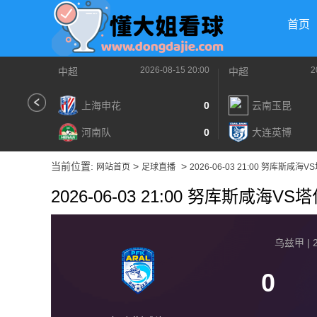
首页
2026-08-15 20:00
2
中超
中超
上海申花
0
云南玉昆
河南队
0
大连英博
当前位置:
>
>
网站首页
足球直播
2026-06-03 21:00 努库斯咸
2026-06-03 21:00 努库斯咸海V
乌兹甲 | 2
0