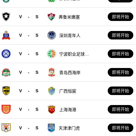
V
-
S
即将开始
弗鲁米嫩塞
V
-
S
即将开始
深圳青年人
V
-
S
即将开始
宁波职业足球俱
乐部
V
-
S
即将开始
青岛西海岸
V
-
S
即将开始
广西恒宸
V
-
S
即将开始
上海海港
V
-
S
即将开始
天津津门虎