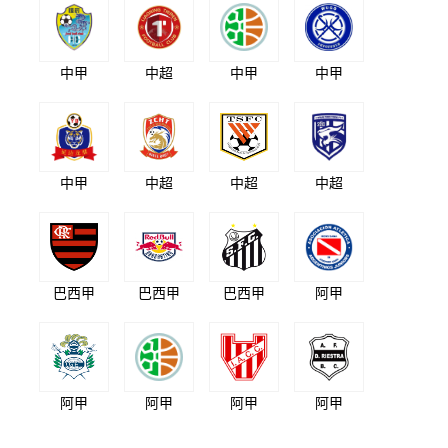
中甲
中超
中甲
中甲
中甲
中超
中超
中超
巴西甲
巴西甲
巴西甲
阿甲
阿甲
阿甲
阿甲
阿甲