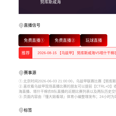
努库斯咸海
2026-08-15 【乌兹甲】 努库斯咸海VS塔什干棉
直播信号
2026-08-15 【乌兹甲】 努库斯咸海VS塔什干棉
免费直播①
免费直播②
玩球直播
2026-08-15 【乌兹甲】 努库斯咸海VS塔什干棉
推荐
2026-08-15 【乌兹甲】 努库斯咸海VS塔什干棉
2026-08-15 【乌兹甲】 努库斯咸海VS塔什干棉
2026-08-15 【乌兹甲】 努库斯咸海VS塔什干棉
赛事源
2026-08-15 【乌兹甲】 努库斯咸海VS塔什干棉
2026-08-15 【乌兹甲】 努库斯咸海VS塔什干棉
①.北京时间2026-06-03 21:00:00，乌兹甲联赛比赛
②.喜欢看乌兹甲现场直播比赛的朋友可以提前【CTRL+D
2026-08-15 【乌兹甲】 努库斯咸海VS塔什干棉
2026-08-15 【乌兹甲】 努库斯咸海VS塔什干棉
海直播、塔什干棉农B队直播的近期比赛列表以及两队历史交
③.页面内容由『懂大姐看球』体育小编整理发布；24小时
2026-08-15 【乌兹甲】 努库斯咸海VS塔什干棉
2026-08-15 【乌兹甲】 努库斯咸海VS塔什干棉
2026-08-15 【乌兹甲】 努库斯咸海VS塔什干棉
2026-08-15 【乌兹甲】 努库斯咸海VS塔什干棉
标签