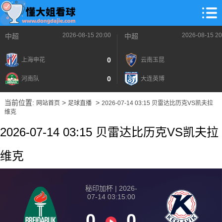
2026-08-15 20:00
2026-08-15 20
中超
中超
0
上海申花
云南玉昆
0
河南队
大连英博
当前位置:
>
>
网站首页
足球直播
2026-07-14 03:15 贝雷达比历克VS凯夫拉
维克
2026-07-14 03:15 贝雷达比历克VS凯夫拉
维克
秘印加杯 | 2026-
07-14 03:15:00
0
0
2026-08-15 【秘印加杯】 贝雷达比历克VS凯夫拉维克