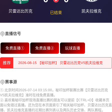
2026-08-15 【秘印加杯】 贝雷达比历克VS凯夫拉维克
贝雷达比历克
凯夫拉维克
已结束
2026-08-15 【秘印加杯】 贝雷达比历克VS凯夫拉维克
2026-08-15 【秘印加杯】 贝雷达比历克VS凯夫拉维克
直播信号
2026-08-15 【秘印加杯】 贝雷达比历克VS凯夫拉维克
免费直播①
免费直播②
玩球直播
2026-08-15 【秘印加杯】 贝雷达比历克VS凯夫拉维克
推荐
2026-08-15 【秘印加杯】 贝雷达比历克VS凯夫拉维克
2026-08-15 【秘印加杯】 贝雷达比历克VS凯夫拉维克
2026-08-15 【秘印加杯】 贝雷达比历克VS凯夫拉维克
赛事源
2026-08-15 【秘印加杯】 贝雷达比历克VS凯夫拉维克
2026-08-15 【秘印加杯】 贝雷达比历克VS凯夫拉维克
①.北京时间2026-07-14 03:15:00，秘印加杯联赛比赛【贝雷达比历克
VS凯夫拉维克】准时在线免费直播。
2026-08-14 【秘印加杯】 贝雷达比历克VS凯夫拉维克
2026-08-15 【秘印加杯】 贝雷达比历克VS凯夫拉维克
②.喜欢看秘印加杯现场直播比赛的朋友可以提前【CTRL+D】收藏本页
面以免错过直播。还为您在本页面索引了相关秘印加杯、贝雷达比历克直
2026-08-15 【秘印加杯】 贝雷达比历克VS凯夫拉维克
播、凯夫拉维克直播的近期比赛列表以及两队历史交锋、两队赛程。