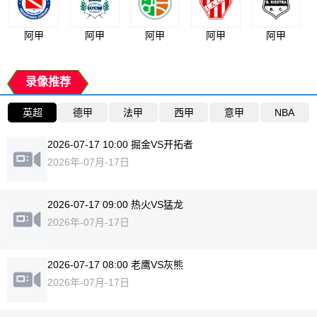
阿甲
阿甲
阿甲
阿甲
阿甲
录像推荐
英超
德甲
法甲
西甲
意甲
NBA
2026-07-17 10:00 掘金VS开拓者
2026年-07月-17日
2026-07-17 09:00 热火VS猛龙
2026年-07月-17日
2026-07-17 08:00 老鹰VS灰熊
2026年-07月-17日