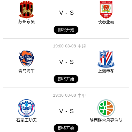
V
S
-
苏州东吴
长春亚泰
即将开始
19:00
08-08
中超
V
S
-
青岛海牛
上海申花
即将开始
19:30
08-08
中甲
V
S
-
石家庄功夫
陕西联合月亮泊队
即将开始