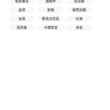
电竞事业
澳南甲
签名鞋
血渍
安保
新西北联
女孩
斯洛文尼亚
红单
狂热者
卡博克洛
命名