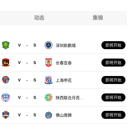
动态
集锦
V
-
S
即将开始
深圳新鹏城
V
-
S
即将开始
长春亚泰
V
-
S
即将开始
上海申花
V
-
S
即将开始
陕西联合月亮泊
队
V
-
S
即将开始
佛山南狮