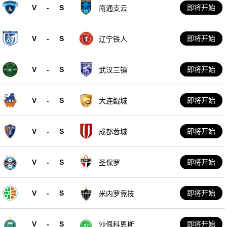
V
-
S
即将开始
南通支云
V
-
S
即将开始
辽宁铁人
V
-
S
即将开始
武汉三镇
V
-
S
即将开始
大连鲲城
V
-
S
即将开始
成都蓉城
V
-
S
即将开始
圣保罗
V
-
S
即将开始
米内罗竞技
V
-
S
即将开始
沙佩科恩斯