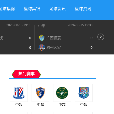
足球集锦
篮球集锦
足球资讯
篮球资讯
2026-08-15 19:35
2026-08-15 19:30
中甲
中超
虎
0
广西恒宸
0
辽
0
梅州客家
0
深
热门赛事
中超
中超
中超
中超