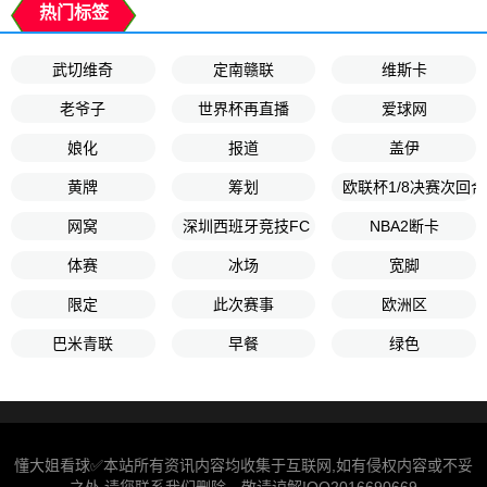
热门标签
武切维奇
定南赣联
维斯卡
老爷子
世界杯再直播
爱球网
娘化
报道
盖伊
黄牌
筹划
欧联杯1/8决赛次回合
网窝
深圳西班牙竞技FC
NBA2断卡
体赛
冰场
宽脚
限定
此次赛事
欧洲区
巴米青联
早餐
绿色
懂大姐看球✅本站所有资讯内容均收集于互联网,如有侵权内容或不妥