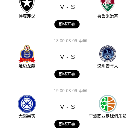
V
S
-
博塔弗戈
弗鲁米嫩塞
即将开始
18:00
08-09
中甲
V
S
-
延边龙鼎
深圳青年人
即将开始
19:00
08-09
中甲
V
S
-
无锡吴钩
宁波职业足球俱乐部
即将开始