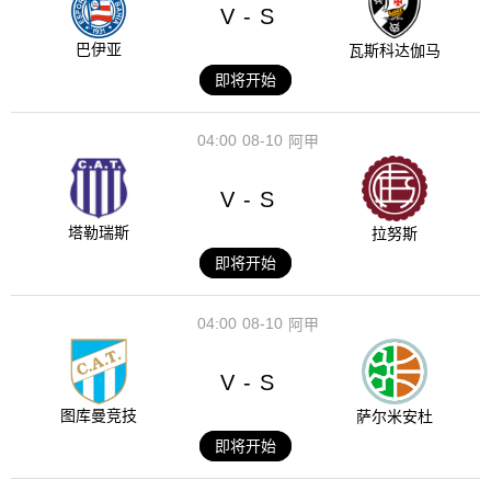
V
S
-
巴伊亚
瓦斯科达伽马
即将开始
04:00
08-10
阿甲
V
S
-
塔勒瑞斯
拉努斯
即将开始
04:00
08-10
阿甲
V
S
-
图库曼竞技
萨尔米安杜
即将开始