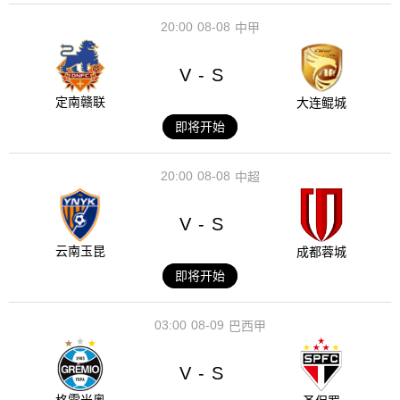
20:00
08-08
中甲
V
S
-
定南赣联
大连鲲城
即将开始
20:00
08-08
中超
V
S
-
云南玉昆
成都蓉城
即将开始
03:00
08-09
巴西甲
V
S
-