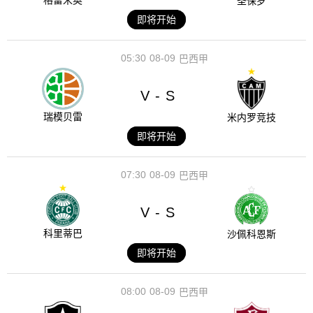
格雷米奥
圣保罗
即将开始
05:30
08-09
巴西甲
V
S
-
瑞模贝雷
米内罗竞技
即将开始
07:30
08-09
巴西甲
V
S
-
科里蒂巴
沙佩科恩斯
即将开始
08:00
08-09
巴西甲