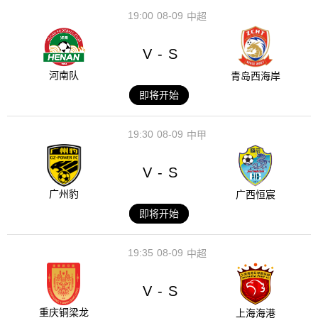
19:00
08-09
中超
V
S
-
河南队
青岛西海岸
即将开始
19:30
08-09
中甲
V
S
-
广州豹
广西恒宸
即将开始
19:35
08-09
中超
V
S
-
重庆铜梁龙
上海海港