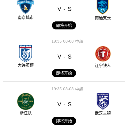
V
S
-
南京城市
南通支云
即将开始
19:35
08-08
中超
V
S
-
大连英博
辽宁铁人
即将开始
19:35
08-08
中超
V
S
-
浙江队
武汉三镇
即将开始