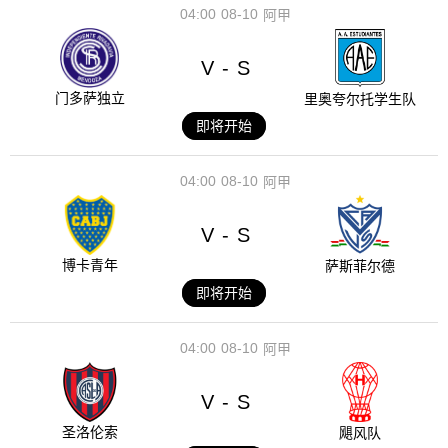
04:00
08-10
阿甲
V
S
-
门多萨独立
里奥夸尔托学生队
即将开始
04:00
08-10
阿甲
V
S
-
博卡青年
萨斯菲尔德
即将开始
04:00
08-10
阿甲
V
S
-
圣洛伦索
飓风队