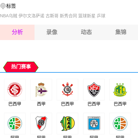
2026-08-17 【球会友谊】 布伦瑞克II队VS舒宁根
标签
2026-08-17 【球会友谊】 布伦瑞克II队VS舒宁根
2026-08-17 【球会友谊】 布伦瑞克II队VS舒宁根
NBA乌贼
伊尔文洛萨诺
古斯哥
新秀合同
篮球新星
乒球
2026-08-17 【球会友谊】 布伦瑞克II队VS舒宁根
分析
录像
动态
集锦
2026-08-17 【球会友谊】 布伦瑞克II队VS舒宁根
2026-08-17 【球会友谊】 布伦瑞克II队VS舒宁根
热门赛事
巴西甲
西甲
巴西甲
巴西甲
巴西甲
阿甲
阿甲
阿甲
阿甲
阿甲