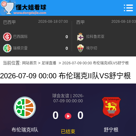
2026-08-18 07:00
2026-08-18 03
巴西甲
西甲
0
巴西国际
拉科鲁尼亚
0
瑞模贝雷
埃尔切
当前位置:
>
>
网站首页
足球直播
2026-07-09 00:00 布伦瑞克II队VS舒宁根
2026-07-09 00:00 布伦瑞克II队VS舒宁根
球会友谊 | 2026-
07-09 00:00:00
0
0
布伦瑞克II队
舒宁根
已结束