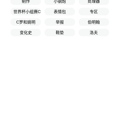
制作
小钢炮
处理器
世界杯小组赛C组第3轮
表情包
专区
C罗和姚明
举报
伯明翰
变化史
鞋垫
洛夫