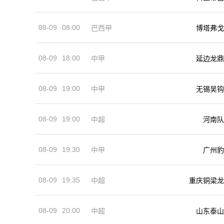
08-09
08:00
巴西甲
博塔弗戈
08-09
18:00
中甲
延边龙鼎
08-09
19:00
中甲
无锡吴钩
08-09
19:00
河南队
中超
08-09
19:30
中甲
广州豹
08-09
19:35
中超
重庆铜梁龙
08-09
20:00
中超
山东泰山