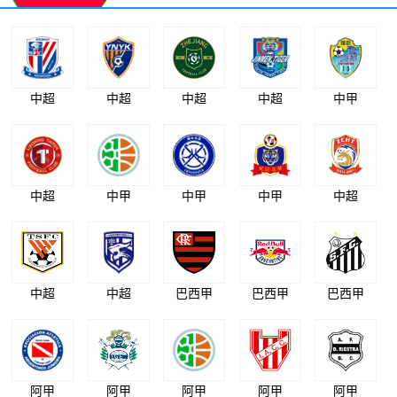
中超
中超
中超
中超
中甲
中超
中甲
中甲
中甲
中超
中超
中超
巴西甲
巴西甲
巴西甲
阿甲
阿甲
阿甲
阿甲
阿甲