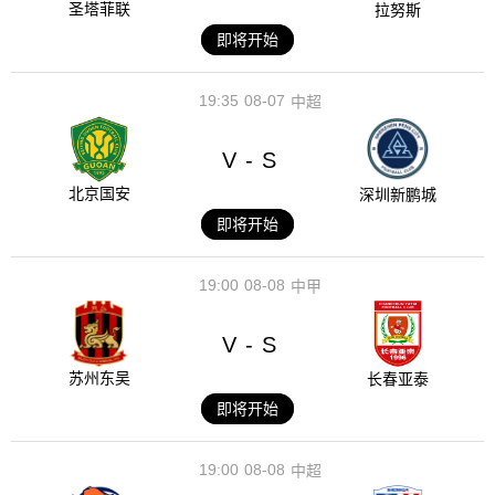
圣塔菲联
拉努斯
即将开始
19:35
08-07
中超
V
S
-
北京国安
深圳新鹏城
即将开始
19:00
08-08
中甲
V
S
-
苏州东吴
长春亚泰
即将开始
19:00
08-08
中超