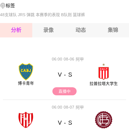
标签
2026-08-15 【球会友谊】 亚特兰特VS托卢卡
48支球队
JRS
弹跳
本赛季的表现
B队则
篮球裤
2026-08-15 【球会友谊】 亚特兰特VS托卢卡
分析
录像
动态
集锦
2026-08-15 【球会友谊】 亚特兰特VS托卢卡
2026-08-14 【球会友谊】 亚特兰特VS托卢卡
06:00
08-06
阿甲
V
S
-
博卡青年
拉普拉塔大学生
直播中
06:00
08-07
阿甲
V
S
-