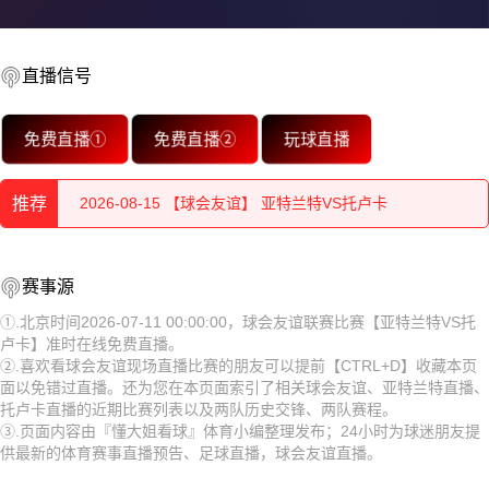
2026-08-15 【球会友谊】 亚特兰特VS托卢卡
直播信号
2026-08-15 【球会友谊】 亚特兰特VS托卢卡
免费直播①
免费直播②
玩球直播
2026-08-15 【球会友谊】 亚特兰特VS托卢卡
推荐
2026-08-15 【球会友谊】 亚特兰特VS托卢卡
2026-08-15 【球会友谊】 亚特兰特VS托卢卡
2026-08-15 【球会友谊】 亚特兰特VS托卢卡
赛事源
2026-08-15 【球会友谊】 亚特兰特VS托卢卡
2026-08-15 【球会友谊】 亚特兰特VS托卢卡
①.北京时间2026-07-11 00:00:00，球会友谊联赛比赛【亚特兰特VS托
卢卡】准时在线免费直播。
2026-08-15 【球会友谊】 亚特兰特VS托卢卡
2026-08-15 【球会友谊】 亚特兰特VS托卢卡
②.喜欢看球会友谊现场直播比赛的朋友可以提前【CTRL+D】收藏本页
面以免错过直播。还为您在本页面索引了相关球会友谊、亚特兰特直播、
2026-08-15 【球会友谊】 亚特兰特VS托卢卡
2026-08-15 【球会友谊】 亚特兰特VS托卢卡
托卢卡直播的近期比赛列表以及两队历史交锋、两队赛程。
③.页面内容由『懂大姐看球』体育小编整理发布；24小时为球迷朋友提
2026-08-15 【球会友谊】 亚特兰特VS托卢卡
2026-08-15 【球会友谊】 亚特兰特VS托卢卡
供最新的体育赛事直播预告、足球直播，球会友谊直播。
2026-08-14 【球会友谊】 亚特兰特VS托卢卡
2026-08-15 【球会友谊】 亚特兰特VS托卢卡