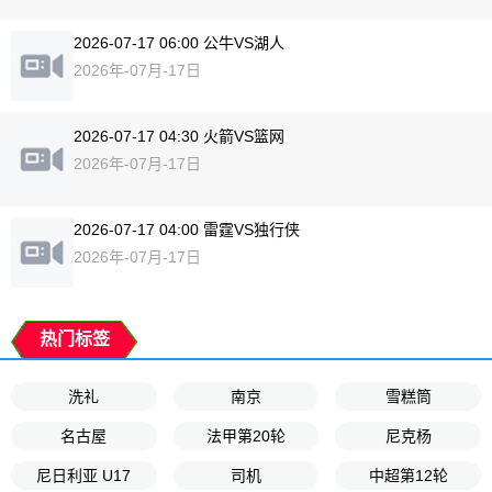
2026-07-17 06:00 公牛VS湖人
2026年-07月-17日
2026-07-17 04:30 火箭VS篮网
2026年-07月-17日
2026-07-17 04:00 雷霆VS独行侠
2026年-07月-17日
热门标签
洗礼
南京
雪糕筒
名古屋
法甲第20轮
尼克杨
尼日利亚 U17
司机
中超第12轮