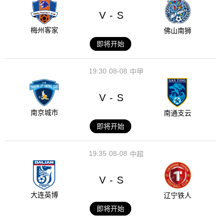
V
S
-
梅州客家
佛山南狮
即将开始
19:30
08-08
中甲
V
S
-
南京城市
南通支云
即将开始
19:35
08-08
中超
V
S
-
大连英博
辽宁铁人
即将开始