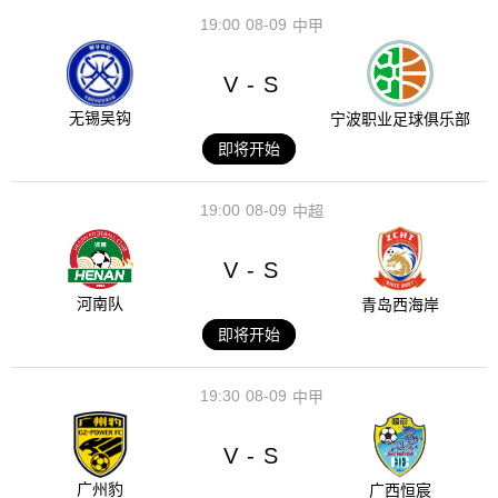
19:00
08-09
中甲
V
S
-
无锡吴钩
宁波职业足球俱乐部
即将开始
19:00
08-09
中超
V
S
-
河南队
青岛西海岸
即将开始
19:30
08-09
中甲
V
S
-
广州豹
广西恒宸