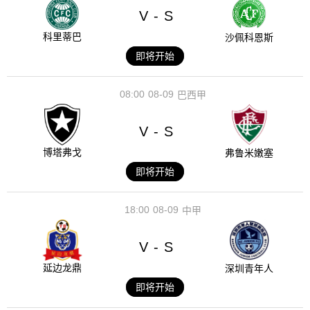
V
S
-
科里蒂巴
沙佩科恩斯
即将开始
08:00
08-09
巴西甲
V
S
-
博塔弗戈
弗鲁米嫩塞
即将开始
18:00
08-09
中甲
V
S
-
延边龙鼎
深圳青年人
即将开始