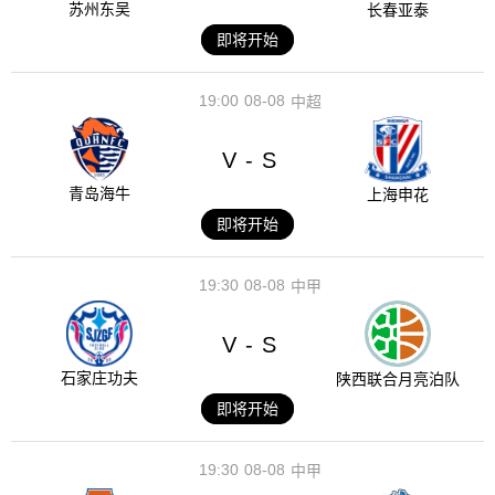
苏州东吴
长春亚泰
即将开始
19:00
08-08
中超
V
S
-
青岛海牛
上海申花
即将开始
19:30
08-08
中甲
V
S
-
石家庄功夫
陕西联合月亮泊队
即将开始
19:30
08-08
中甲